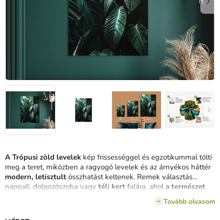
A Trópusi zöld levelek
kép frissességgel és egzotikummal tölti
meg a teret, miközben a ragyogó levelek és az árnyékos háttér
modern, letisztult
összhatást keltenek. Remek választás
nappali, dolgozószoba vagy
téli kert
falára, ahol
a természet
közelsége
érezhetővé válik.
Tovább olvasom