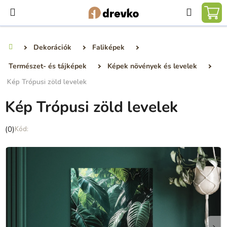
Ugrás
Keresé
a
KO
fő
tartalomhoz
Dekorációk
Faliképek
Kezdőlap
Természet- és tájképek
Képek növények és levelek
Kép Trópusi zöld levelek
Kép Trópusi zöld levelek
A
(0)
termék
átlagos
értékelése
5-
ből
0,0
csillag.