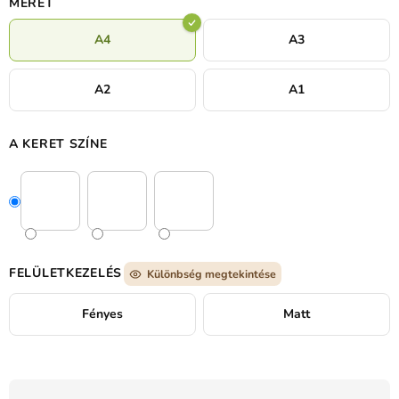
MÉRET
A4
A3
A2
A1
A KERET SZÍNE
FELÜLETKEZELÉS
Különbség megtekintése
Fényes
Matt