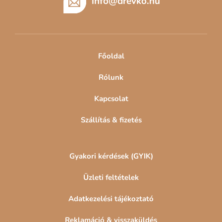
b
info
@
drevko.hu
l
é
c
Főoldal
Rólunk
Kapcsolat
Szállítás & fizetés
Gyakori kérdések (GYIK)
Üzleti feltételek
Adatkezelési tájékoztató
Reklamáció & visszaküldés