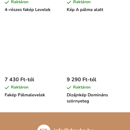
Raktáron
Raktáron
4-részes fakép Levelek
Kép A pálma alatt
7 430 Ft-tól
9 290 Ft-tól
Raktáron
Raktáron
Fakép Pálmalevelek
Dizájnkép Domináns
szörnyeteg
L
á