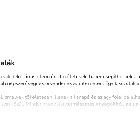
0 Ft-tól
13 370 Ft-tól
Raktáron
Raktár
ádi fali mandala
Háromrészes mandala Köz
energiája
L
i
s
dalák
t
a
csak dekorációs elemként tökéletesek, hanem segíthetnek a l
i
bb népszerűségnek örvendenek az interneten. Egyik közülük 
r
á
 amelyek tökéletesen illenek a kanapé és az ágy fölé, de elhely
n
s szín közül. Minden mandalát
természetes anyagokból, nálunk
y
rmékeink pár nap alatt megérkeznek otthonába.
í
t
á
s
kínálatunkban
e