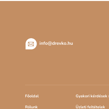
L
Kör alakú mandalák
Négyzet alakú mandalák
á
Fél mandalák
b
l
é
c
info
@
drevko.hu
Főoldal
Gyakori kérdések 
Rólunk
Üzleti feltételek