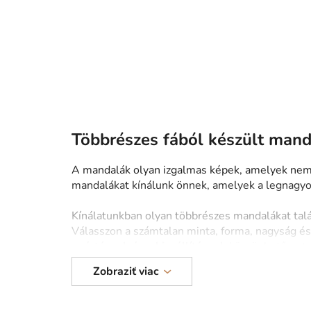
9 02
Csal
Többrészes fából készült man
A mandalák olyan izgalmas képek, amelyek nem
mandalákat kínálunk önnek, amelyek a legnagyo
Kínálatunkban olyan többrészes mandalákat talál,
Válasszon a számtalan minta, forma, nagyság é
gyártásnak és a kiszállításnak
köszönhetően te
Zobraziť viac
Nézze meg további mandaláinkat is 