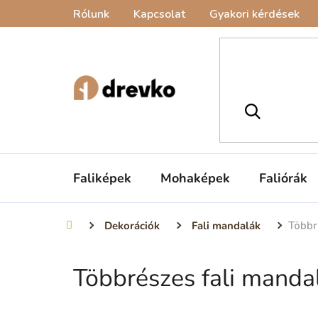
Ugrás
Rólunk
Kapcsolat
Gyakori kérdések
a
fő
tartalomhoz
Faliképek
Mohaképek
Faliórák
Dekorációk
Fali mandalák
Többr
Kezdőlap
Többrészes fali manda
O