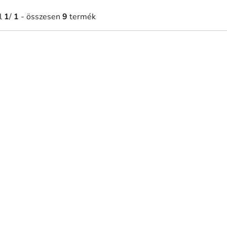
l
1
/
1
- összesen
9
termék
0 Ft-tól
12 040 Ft-tól
Raktáron
Raktár
részes fali mandala Virág
5-részes fali mandala