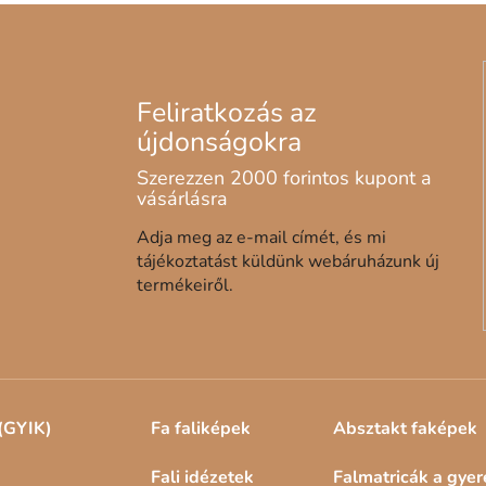
l
e
m
e
i
Adja meg az e-mail címét, és mi
tájékoztatást küldünk webáruházunk új
termékeiről.
(GYIK)
Fa faliképek
Absztakt faképek
Fali idézetek
Falmatricák a gye