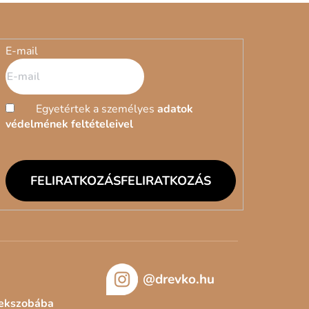
E-mail
Egyetértek a személyes
adatok
védelmének feltételeivel
FELIRATKOZÁS
@drevko.hu
rekszobába