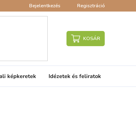
Bejelentkezés
Regisztráció
KOSÁR
ali képkeretek
Idézetek és feliratok
Babaágy