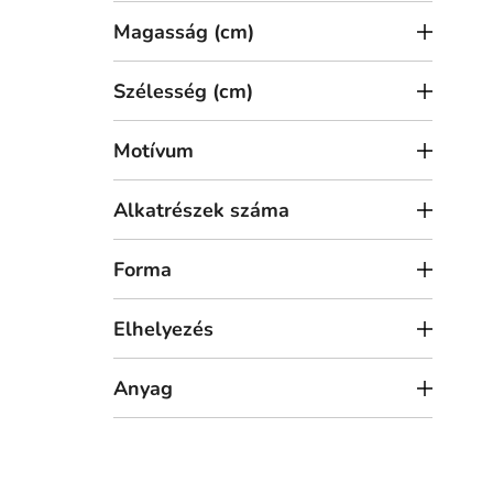
a
Magasság (cm)
Szélesség (cm)
Motívum
28 
Alkatrészek száma
Töb
Forma
Elhelyezés
Anyag