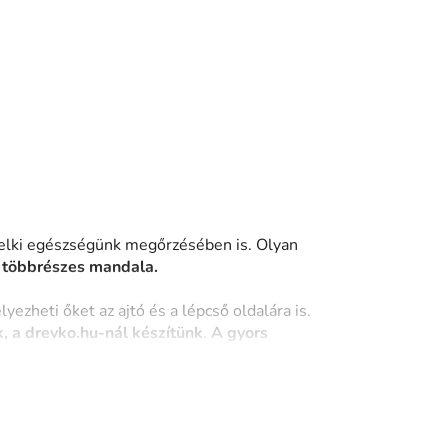
12 090 Ft-tól
on
Raktáron
ép
Többrészes fali mandala Hold
elki egészségünk megőrzésében is. Olyan
a
többrészes mandala.
ezheti őket az ajtó és a lépcső oldalára is.
, a drevko.hu-nál készítünk
.
A gyors