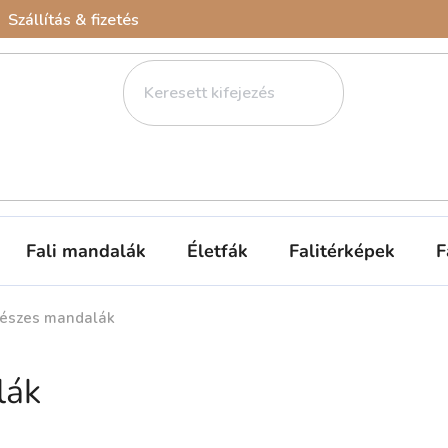
Szállítás & fizetés
Fali mandalák
Életfák
Falitérképek
F
észes mandalák
lák