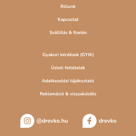
e
Rólunk
m
e
Kapcsolat
i
Szállítás & fizetés
Gyakori kérdések (GYIK)
Üzleti feltételek
Adatkezelési tájékoztató
Reklamáció & visszaküldés
@drevko.hu
drevko