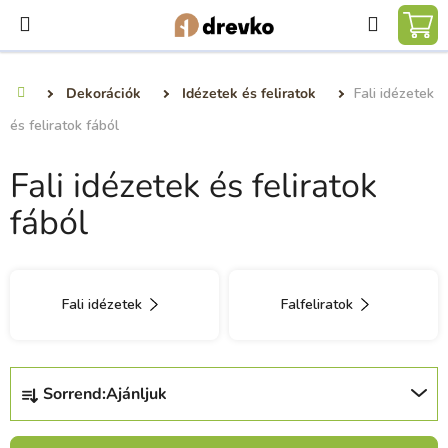
Ugrás
Keresé
a
KO
fő
tartalomhoz
Dekorációk
Idézetek és feliratok
Fali idézetek
Kezdőlap
és feliratok fából
Fali idézetek és feliratok
fából
Fali idézetek
Falfeliratok
T
Sorrend:
Ajánljuk
e
r