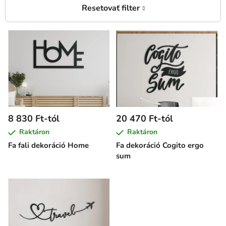
T
e
r
m
é
k
e
8 830 Ft-tól
20 470 Ft-tól
k
Raktáron
Raktáron
l
Fa fali dekoráció Home
Fa dekoráció Cogito ergo
i
sum
s
t
á
j
a