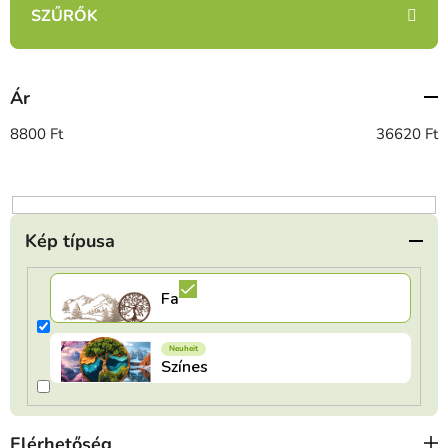
m
é
k
e
Ár
k
r
8800
Ft
36620
Ft
e
n
d
e
Kép típusa
z
é
s
e
Elérhetőség