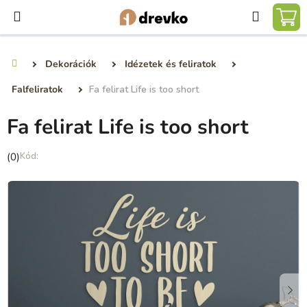
Ugrás
Keresé
a
KO
fő
tartalomhoz
Dekorációk
Idézetek és feliratok
Kezdőlap
Falfeliratok
Fa felirat Life is too short
Fa felirat Life is too short
A
(0)
termék
átlagos
értékelése
5-
ből
0,0
csillag.