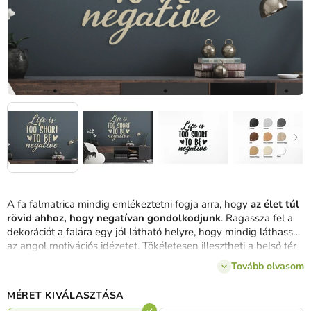
A fa falmatrica mindig emlékeztetni fogja arra, hogy
az élet túl
rövid ahhoz, hogy negatívan gondolkodjunk
. Ragassza fel a
dekorációt a falára egy jól látható helyre, hogy mindig láthassa
az angol motivációs idézetet. Tökéletesen illesztheti a belső tér
többi részéhez, hiszen
3 méretben és 8 árnyalatban gyártjuk.
Tovább olvasom
MÉRET KIVÁLASZTÁSA