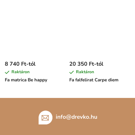
8 740 Ft-tól
20 350 Ft-tól
Raktáron
Raktáron
Fa matrica Be happy
Fa falfelirat Carpe diem
L
á
b
info
@
drevko.hu
l
é