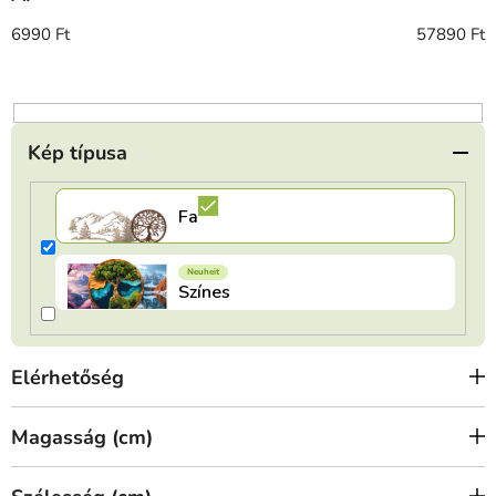
k
r
6990
Ft
57890
Ft
e
n
d
e
Kép típusa
z
é
s
e
Elérhetőség
Magasság (cm)