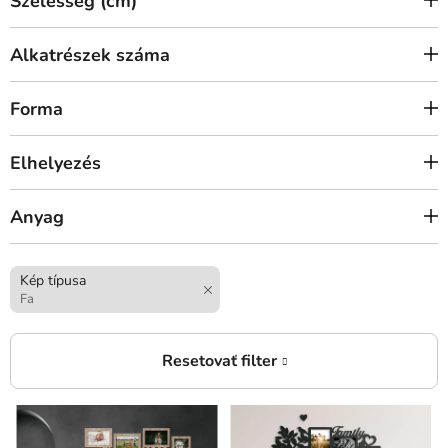
Szélesség (cm)
Alkatrészek száma
Forma
Elhelyezés
Anyag
Kép típusa
Fa
T
e