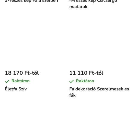
3-részes kép Fa a szélben
4-részes kép Csicsergő
madarak
18 170 Ft-tól
11 110 Ft-tól
Raktáron
Raktáron
Életfa Szív
Fa dekoráció Szerelmesek és
fák