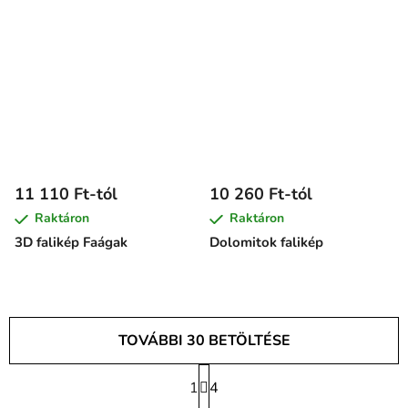
11 110 Ft-tól
10 260 Ft-tól
Raktáron
Raktáron
3D falikép Faágak
Dolomitok falikép
TOVÁBBI 30 BETÖLTÉSE
L
1
a
4
L
p