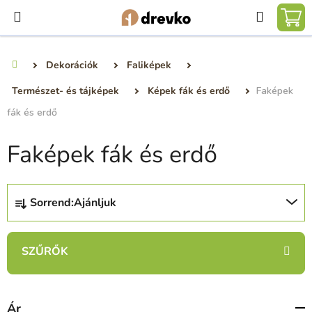
Ugrás
Keresé
a
KO
fő
tartalomhoz
Dekorációk
Faliképek
Kezdőlap
Természet- és tájképek
Képek fák és erdő
Faképek
fák és erdő
Faképek fák és erdő
T
Sorrend:
Ajánljuk
e
r
m
é
k
e
Ár