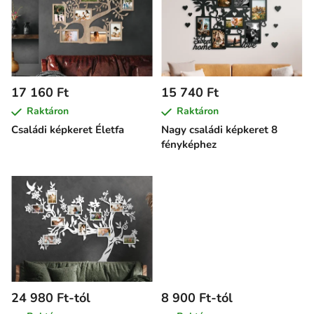
r
m
é
k
e
17 160 Ft
15 740 Ft
k
Raktáron
Raktáron
l
Családi képkeret Életfa
Nagy családi képkeret 8
i
fényképhez
s
t
á
j
a
24 980 Ft-tól
8 900 Ft-tól