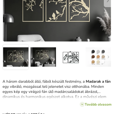
A három darabból álló, fából készült festmény, a
Madarak a fán
egy vibráló, mozgással teli jelenetet visz otthonába.
Minden
egyes kép egy virágzó fán ülő madárcsaládokat ábrázol,
dinamikus és harmonikus egészet alkotva.
Ez a művészi elem
feldob bármilyen falat
, és természetes, otthonos jelleget
Tovább olvasom
kölcsönöz a térnek.