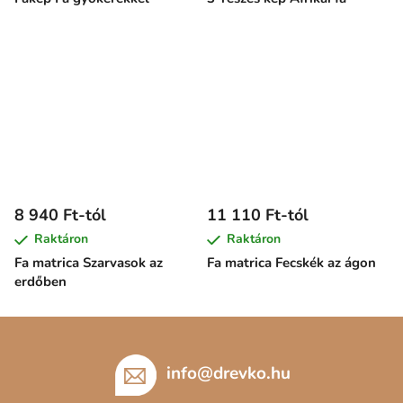
8 940 Ft-tól
11 110 Ft-tól
Raktáron
Raktáron
Fa matrica Szarvasok az
Fa matrica Fecskék az ágon
erdőben
L
á
b
info
@
drevko.hu
l