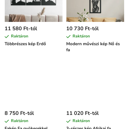
11 580 Ft-tól
10 730 Ft-tól
Raktáron
Raktáron
Többrészes kép Erdő
Modern művészi kép Nő és
fa
8 750 Ft-tól
11 020 Ft-tól
Raktáron
Raktáron
Fakép Fa gyökerekkel
3-részes kép Afrikai fa