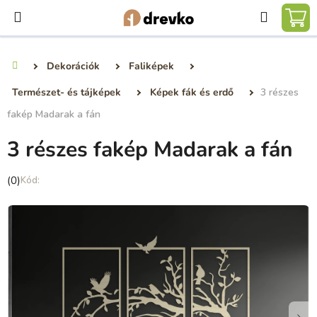
Ugrás
Keresé
a
KO
fő
tartalomhoz
Dekorációk
Faliképek
Kezdőlap
Természet- és tájképek
Képek fák és erdő
3 részes
fakép Madarak a fán
3 részes fakép Madarak a fán
A
(0)
termék
átlagos
értékelése
5-
ből
0,0
csillag.