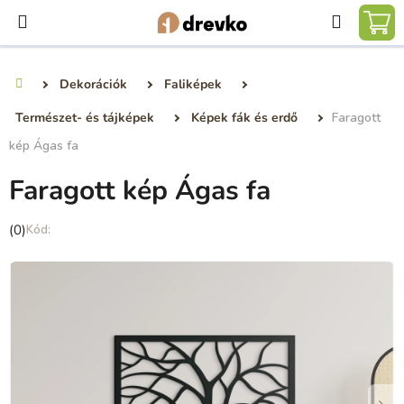
Ugrás
Keresé
a
KO
fő
tartalomhoz
Dekorációk
Faliképek
Kezdőlap
Természet- és tájképek
Képek fák és erdő
Faragott
kép Ágas fa
Faragott kép Ágas fa
A
(0)
termék
átlagos
értékelése
5-
ből
0,0
csillag.