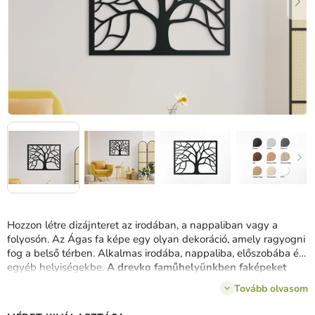
Hozzon létre dizájnteret az irodában, a nappaliban vagy a
folyosón. Az Ágas fa képe egy olyan dekoráció, amely ragyogni
fog a belső térben. Alkalmas irodába, nappaliba, előszobába és
egyéb helyiségekbe.
A drevko faműhelyünkben faképeket
készítünk.
Tovább olvasom