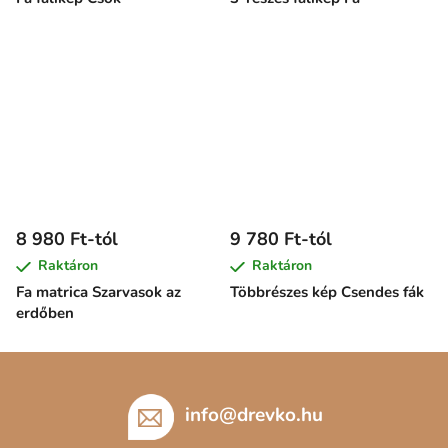
8 980 Ft-tól
9 780 Ft-tól
Raktáron
Raktáron
Fa matrica Szarvasok az
Többrészes kép Csendes fák
erdőben
L
á
b
info
@
drevko.hu
l