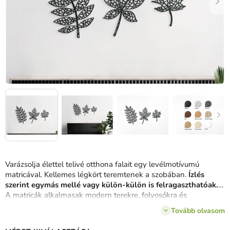
Varázsolja élettel telivé otthona falait egy levélmotívumú
matricával. Kellemes légkört teremtenek a szobában.
Ízlés
szerint egymás mellé vagy külön-külön is felragaszthatóak.
A matricák alkalmasak modern terekre, folyosókra és
irodahelyiségekbe.
Tovább olvasom