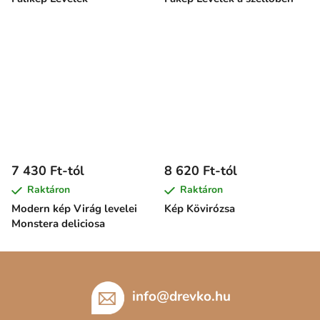
7 430 Ft-tól
8 620 Ft-tól
Raktáron
Raktáron
Modern kép Virág levelei
Kép Kövirózsa
Monstera deliciosa
L
á
b
info
@
drevko.hu
l