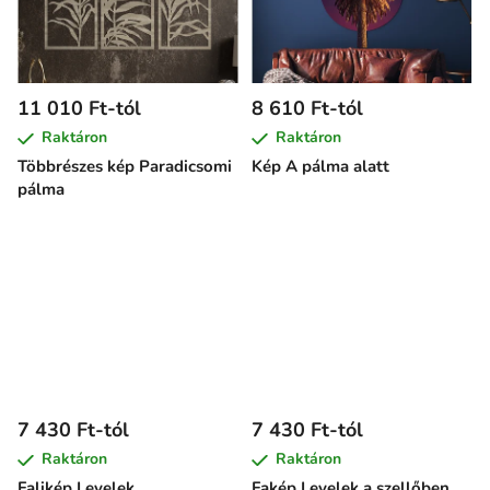
11 010 Ft-tól
8 610 Ft-tól
Raktáron
Raktáron
Többrészes kép Paradicsomi
Kép A pálma alatt
pálma
7 430 Ft-tól
7 430 Ft-tól
Raktáron
Raktáron
Falikép Levelek
Fakép Levelek a szellőben