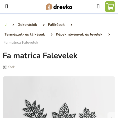
Ugrás
Keresé
a
KO
fő
tartalomhoz
Dekorációk
Faliképek
Kezdőlap
Természet- és tájképek
Képek növények és levelek
Fa matrica Falevelek
Fa matrica Falevelek
A
(0)
termék
átlagos
értékelése
5-
ből
0,0
csillag.