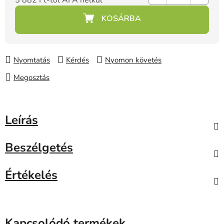
5 882 Ft
-tól ÁFA nélkül
Egységár:
Nyomtatás
Kérdés
Nyomon követés
Megosztás
Leírás
Beszélgetés
Értékelés
Kapcsolódó termékek