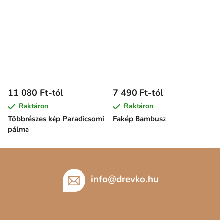
11 080 Ft-tól
7 490 Ft-tól
Raktáron
Raktáron
Többrészes kép Paradicsomi
Fakép Bambusz
pálma
L
á
b
info
@
drevko.hu
l
é
c