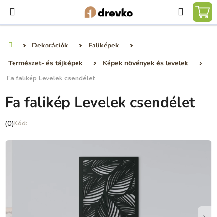
Ugrás
Keresé
a
KO
fő
tartalomhoz
Dekorációk
Faliképek
Kezdőlap
Természet- és tájképek
Képek növények és levelek
Fa falikép Levelek csendélet
Fa falikép Levelek csendélet
A
(0)
termék
átlagos
értékelése
5-
ből
0,0
csillag.