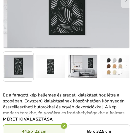
Ez a faragott kép kellemes és eredeti kialakítást hoz létre a
szobában. Egyszerű kialakításának köszönhetően könnyedén
összeillesztheti bútorokkal és egyéb dekorációkkal. A kép
modern terekbe, folyosókra és irodahelyiségekbe alkalmas.
MÉRET KIVÁLASZTÁSA
44,5 x 22 cm
65 x 32,5 cm