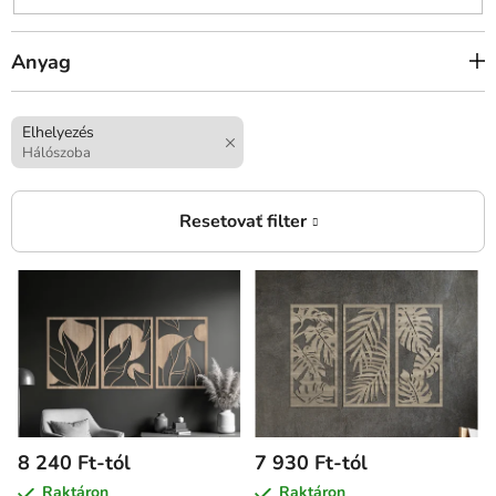
Anyag
Elhelyezés
Hálószoba
T
e
r
m
é
k
e
8 240 Ft-tól
7 930 Ft-tól
k
Raktáron
Raktáron