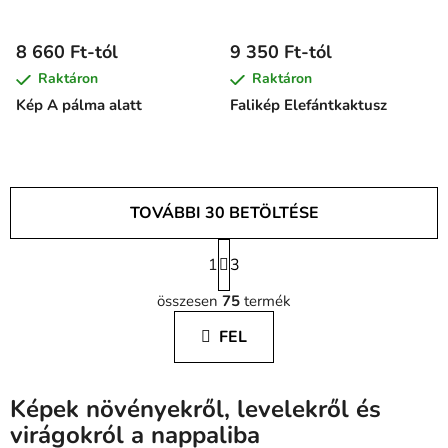
8 660 Ft-tól
9 350 Ft-tól
Raktáron
Raktáron
Kép A pálma alatt
Falikép Elefántkaktusz
TOVÁBBI 30 BETÖLTÉSE
L
1
a
3
L
p
összesen
75
termék
o
i
z
s
FEL
á
t
s
a
i
Képek növényekről, levelekről és
r
virágokról a nappaliba
á