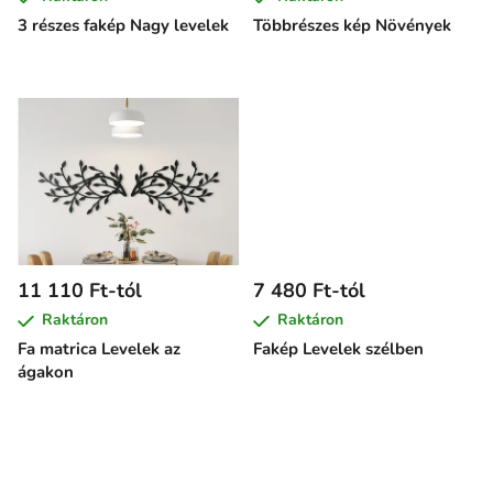
l
3 részes fakép Nagy levelek
Többrészes kép Növények
i
s
t
á
j
a
11 110 Ft-tól
7 480 Ft-tól
Raktáron
Raktáron
Fa matrica Levelek az
Fakép Levelek szélben
ágakon