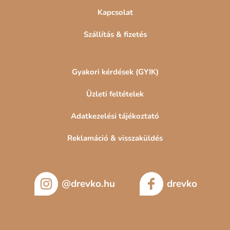
Képek fákról és erdőkről
Kapcsolat
Természet- és tájképek
Szállítás & fizetés
Gyakori kérdések (GYIK)
Üzleti feltételek
Adatkezelési tájékoztató
Reklamáció & visszaküldés
@drevko.hu
drevko