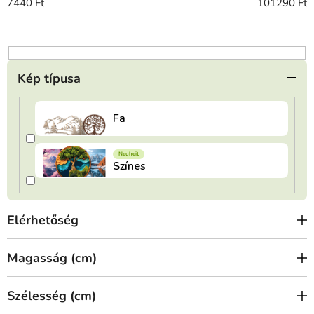
r
7440
Ft
101290
Ft
e
n
d
e
Kép típusa
z
é
s
e
Elérhetőség
Magasság (cm)
Szélesség (cm)