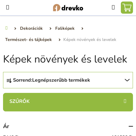
Ugrás
Keresé
a
KO
fő
tartalomhoz
Dekorációk
Faliképek
Kezdőlap
Természet- és tájképek
Képek növények és levelek
Képek növények és levelek
T
Sorrend:
Legnépszerűbb termékek
e
r
m
é
k
e
Ár
k