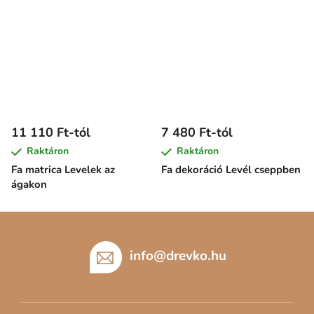
11 110 Ft-tól
7 480 Ft-tól
Raktáron
Raktáron
Fa matrica Levelek az
Fa dekoráció Levél cseppben
ágakon
L
á
b
info
@
drevko.hu
l
é
c