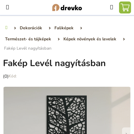
Ugrás
Keresé
a
KO
fő
tartalomhoz
Dekorációk
Faliképek
Kezdőlap
Természet- és tájképek
Képek növények és levelek
Fakép Levél nagyításban
Fakép Levél nagyításban
A
(0)
termék
átlagos
értékelése
5-
ből
0,0
csillag.