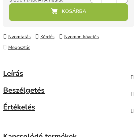
5 890 Ft
-tól ÁFA nélkül
Egységár:
Nyomtatás
Kérdés
Nyomon követés
Megosztás
Leírás
Beszélgetés
Értékelés
Kapcsolódó termékek