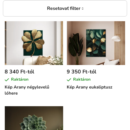
T
e
r
m
é
k
e
8 340 Ft-tól
9 350 Ft-tól
k
Raktáron
Raktáron
l
Kép Arany négylevelű
Kép Arany eukaliptusz
i
lóhere
s
t
á
j
a