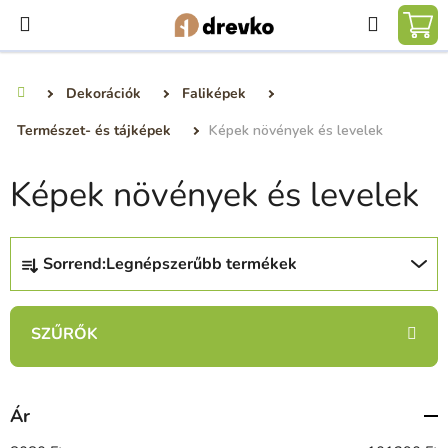
Ugrás
Keresé
a
KO
fő
tartalomhoz
Dekorációk
Faliképek
Kezdőlap
Természet- és tájképek
Képek növények és levelek
Képek növények és levelek
T
Sorrend:
Legnépszerűbb termékek
e
r
m
é
k
e
Ár
k