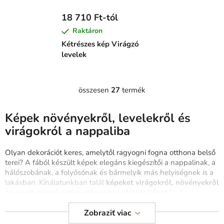
18 710 Ft-tól
Raktáron
Kétrészes kép Virágzó
levelek
összesen
27
termék
L
i
s
Képek növényekről, levelekről és
t
virágokról a nappaliba
a
i
Olyan dekorációt keres, amelytől ragyogni fogna otthona belső
r
terei? A fából készült képek elegáns kiegészítői a nappalinak, a
á
hálószobának, a folyósónak és bármelyik más helyiségnek is a
n
lakásban. Kínálatunkban talál
képeket virágokról, növényekről
y
és egyéb természeti motívummal elátott képet is.
A
drevko.hu-nál gyártott
képek az ön otthonának falait is
í
díszíthetik
. Egyedi dizájn és a legszélesebb kínálat - nálunk
Zobraziť viac
t
mindenki megtalálja, amit keres.
A gyors gyártásnak és a