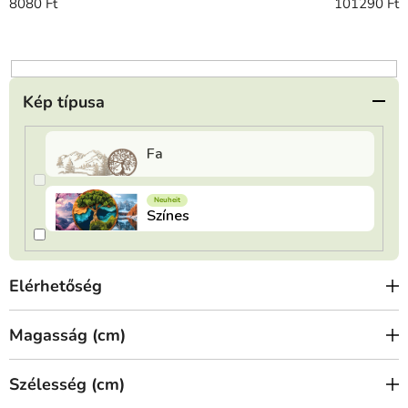
r
8080
Ft
101290
Ft
e
n
d
e
Kép típusa
z
é
s
e
Elérhetőség
Magasság (cm)
Szélesség (cm)