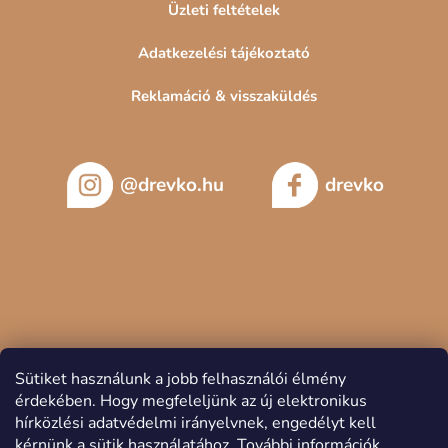
Üzleti feltételek
Adatkezelési tájékoztató
Reklamáció & visszaküldés
@drevko.hu
drevko
Sütiket használunk a jobb felhasználói élmény
érdekében.
Hogy megfeleljünk az új elektronikus
hírközlési adatvédelmi irányelvnek, engedélyt kell
kérnünk a sütik használatához.
További információk.