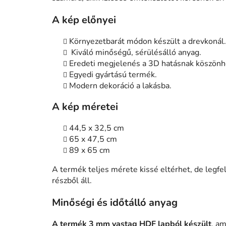
A kép előnyei
Környezetbarát módon készült a drevkonál.
Kiváló minőségű, sérülésálló anyag.
Eredeti megjelenés a 3D hatásnak köszön
Egyedi gyártású termék.
Modern dekoráció a lakásba
.
A kép méretei
44,5 x 32,5 cm
65 x 47,5 cm
89 x 65 cm
A termék teljes mérete kissé eltérhet, de legf
részből áll.
Minőségi és időtálló anyag
A termék 3 mm vastag HDF lapból készült
, am