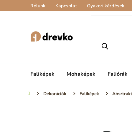
Ugrás
Rólunk
Kapcsolat
Gyakori kérdések
a
fő
tartalomhoz
Faliképek
Mohaképek
Faliórák
Dekorációk
Faliképek
Absztrak
Kezdőlap