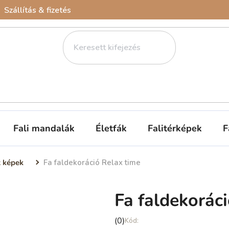
Szállítás & fizetés
Fali mandalák
Életfák
Falitérképek
F
t képek
Fa faldekoráció Relax time
Fa faldekorác
A
(0)