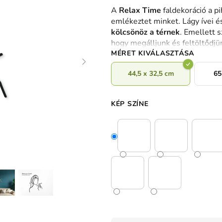
termék
A
Relax Time
faldekoráció a p
átlagos
emlékeztet minket.
Lágy ívei é
értékelése
kölcsönöz a térnek
.
Emellett s
5-
hogy megálljunk és feltöltődjü
ből
MÉRET KIVÁLASZTÁSA
0,0
csillag.
44,5 x 32,5 cm
65
KÉP SZÍNE