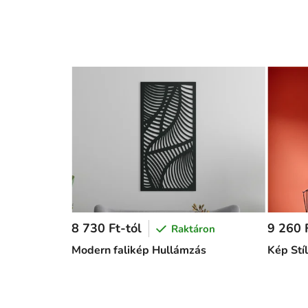
8 730 Ft-tól
9 260 F
Raktáron
Modern falikép Hullámzás
Kép Stí