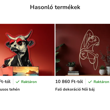
Hasonló termékek
t-tól
10 860 Ft-tól
Raktáron
Raktáron
lusos tehén
Fali dekoráció Női báj