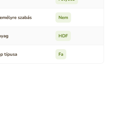
emélyre szabás
Nem
nyag
HDF
p típusa
Fa