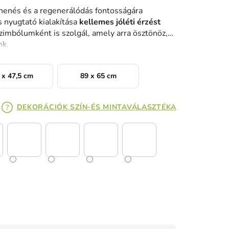
ihenés és a regenerálódás fontosságára
s nyugtató kialakítása
kellemes jóléti érzést
zimbólumként is szolgál, amely arra ösztönöz,
nk.
 x 47,5 cm
89 x 65 cm
DEKORÁCIÓK SZÍN-ÉS MINTAVÁLASZTÉKA