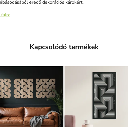
hibásodásából eredő dekorációs károkért.
 falra
Kapcsolódó termékek