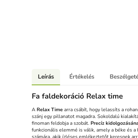
Leírás
Értékelés
Beszélget
Fa faldekoráció Relax time
A
Relax Time
arra csábít, hogy lelassíts a roh
szánj egy pillanatot magadra.
Sokoldalú kialakít
finoman feldobja a szobát.
Precíz kidolgozásán
funkcionális elemmé is válik, amely a béke és a
számára, akik ízléses emlékeztetőt keresnek arra