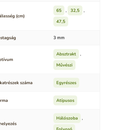
65
,
32,5
,
élesség (cm)
47,5
stagság
3 mm
Absztrakt
,
otívum
Művészi
katrészek száma
Egyrészes
orma
Atípusos
Hálószoba
,
helyezés
Folyosó