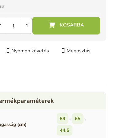
ása
Nyomon követés
Megosztás
89
,
65
,
gasság (cm)
44,5