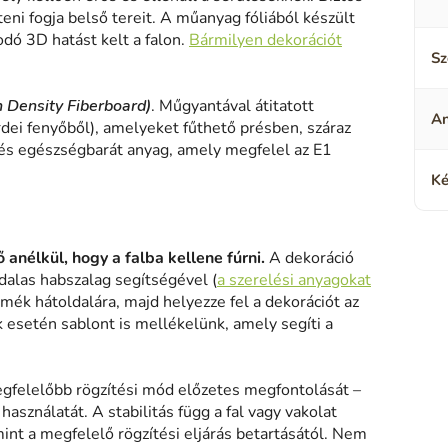
eni fogja belső tereit. A műanyag fóliából készült
odó 3D hatást kelt a falon.
Bármilyen dekorációt
Sz
h Density Fiberboard)
. Műgyantával átitatott
A
rdei fenyőből), amelyeket fűthető présben, száraz
és egészségbarát anyag, amely megfelel az E1
Ké
 anélkül, hogy a falba kellene fúrni.
A dekoráció
alas habszalag segítségével (
a szerelési anyagokat
rmék hátoldalára, majd helyezze fel a dekorációt az
k esetén sablont is mellékelünk, amely segíti a
gfelelőbb rögzítési mód előzetes megfontolását –
asználatát. A stabilitás függ a fal vagy vakolat
mint a megfelelő rögzítési eljárás betartásától. Nem