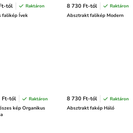
t-tól
8 730 Ft-tól
Raktáron
Raktáron
 falikép Ívek
Absztrakt falikép Modern
 Ft-tól
8 730 Ft-tól
Raktáron
Raktáron
szes kép Organikus
Absztrakt fakép Háló
ia