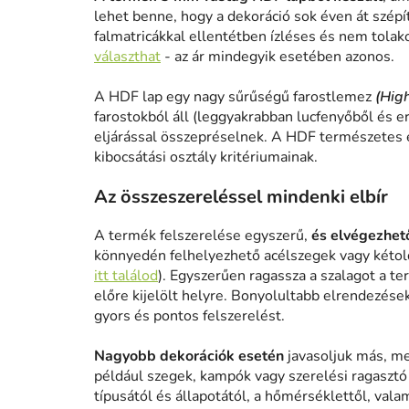
lehet benne, hogy a dekoráció sok éven át szépít
falmatricákkal ellentétben ízléses és nem tolak
választhat
- az ár mindegyik esetében azonos.
A HDF lap egy nagy sűrűségű farostlemez
(Hig
farostokból áll (leggyakrabban lucfenyőből és e
eljárással összepréselnek. A HDF természetes 
kibocsátási osztály kritériumainak.
Az összeszereléssel mindenki elbír
A termék felszerelése egyszerű,
és elvégezhető
könnyedén felhelyezhető acélszegek vagy kétold
itt találod
). Egyszerűen ragassza a szalagot a te
előre kijelölt helyre. Bonyolultabb elrendezése
gyors és pontos felszerelést.
Nagyobb dekorációk esetén
javasoljuk más, me
például szegek, kampók vagy szerelési ragasztó h
típusától és állapotától, a hőmérséklettől, vala