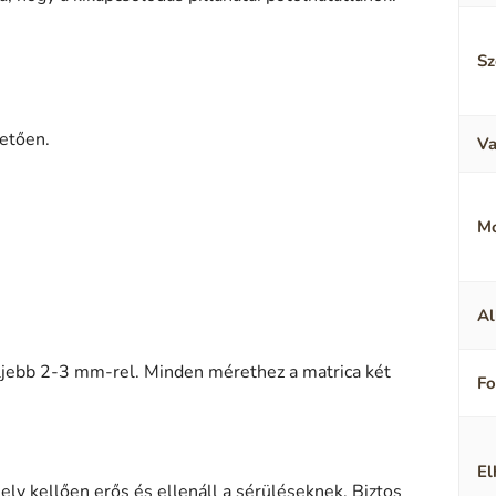
Sz
hetően
.
Va
M
Al
eljebb 2-3 mm-rel.
Minden mérethez a matrica két
F
El
ely kellően erős és ellenáll a sérüléseknek. Biztos