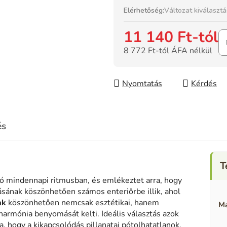
Elérhetőség:
Változat kiválaszt
11 140 Ft
-tól
8 772 Ft
-tól ÁFA nélkül
Egységár:
Nyomtatás
Kérdés
és
anó mindennapi ritmusban, és emlékeztet arra, hogy
ásának köszönhetően számos enteriőrbe illik, ahol
ak
köszönhetően nemcsak esztétikai, hanem
Ma
 harmónia benyomását kelti.
Ideális választás azok
, hogy a kikapcsolódás pillanatai pótolhatatlanok.