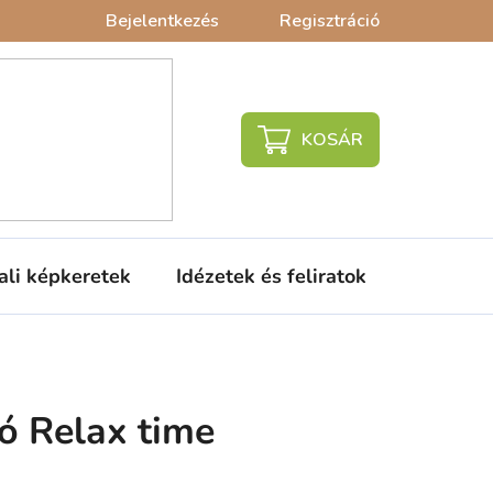
Bejelentkezés
Regisztráció
KOSÁR
ali képkeretek
Idézetek és feliratok
Babaágy
ió Relax time