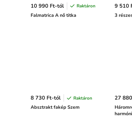
10 990 Ft-tól
9 510 F
Raktáron
Falmatrica A nő titka
3 részes
8 730 Ft-tól
27 880
Raktáron
Absztrakt fakép Szem
Háromré
harmón