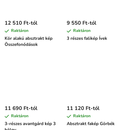
12 510 Ft-tól
9 550 Ft-tól
Raktáron
Raktáron
Kör alakú absztrakt kép
3 részes falikép Ívek
Összefonódások
11 690 Ft-tól
11 120 Ft-tól
Raktáron
Raktáron
3-részes avantgárd kép 3
Absztrakt fakép Görbék
hölgy