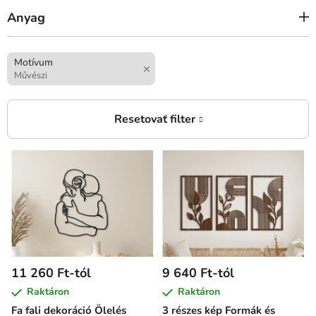
Anyag
Motívum
Művészi
T
e
r
m
é
k
e
11 260 Ft-tól
9 640 Ft-tól
k
Raktáron
Raktáron
l
Fa fali dekoráció Ölelés
3 részes kép Formák és