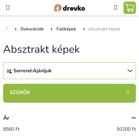
Ugrás
Keresé
a
KO
fő
tartalomhoz
Dekorációk
Faliképek
Absztrakt képek
Kezdőlap
Absztrakt képek
T
Sorrend:
Ajánljuk
e
r
m
é
k
e
Ár
k
r
8560
Ft
50200
Ft
e