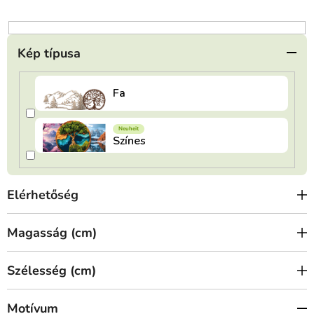
n
d
e
Kép típusa
z
é
s
e
Elérhetőség
Magasság (cm)
Szélesség (cm)
Motívum