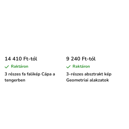
14 410 Ft-tól
9 240 Ft-tól
Raktáron
Raktáron
3 részes fa falikép Cápa a
3-részes absztrakt kép
tengerben
Geometriai alakzatok