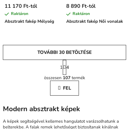
11 170 Ft-tól
8 890 Ft-tól
Raktáron
Raktáron
Absztrakt fakép Mélység
Absztrakt fakép Női vonalak
TOVÁBBI 30 BETÖLTÉSE
L
1
a
4
L
p
összesen
107
termék
o
i
z
s
FEL
á
t
s
a
i
Modern absztrakt képek
r
á
A képek segítségével kellemes hangulatot varázsolhatunk a
n
belterekbe. A falak remek lehetőséget biztosítanak kínálnak