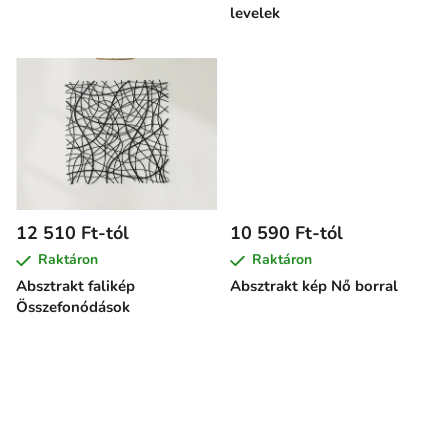
i
levelek
s
t
á
j
a
12 510 Ft-tól
10 590 Ft-tól
Raktáron
Raktáron
Absztrakt falikép
Absztrakt kép Nő borral
Összefonódások