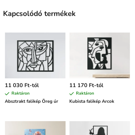
Kapcsolódó termékek
11 030 Ft-tól
11 170 Ft-tól
Raktáron
Raktáron
Absztrakt falikép Öreg úr
Kubista falikép Arcok