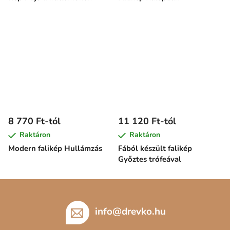
8 770 Ft-tól
11 120 Ft-tól
Raktáron
Raktáron
Modern falikép Hullámzás
Fából készült falikép
Győztes trófeával
L
á
b
info
@
drevko.hu
l