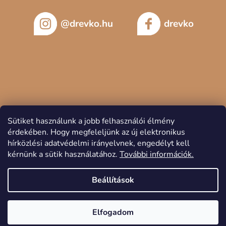
@drevko.hu
drevko
Sütiket használunk a jobb felhasználói élmény
érdekében.
Hogy megfeleljünk az új elektronikus
hírközlési adatvédelmi irányelvnek, engedélyt kell
kérnünk a sütik használatához.
További információk.
Copyright 2026
DREVKO
. Minden jog fenntartva.
Beállítások
Elfogadom
Shoptet készítette