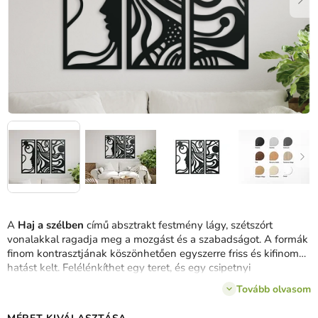
A
Haj a szélben
című absztrakt festmény lágy, szétszórt
vonalakkal ragadja meg a mozgást és a szabadságot.
A formák
finom kontrasztjának köszönhetően egyszerre friss és kifinomult
hatást kelt.
Felélénkíthet egy teret, és egy csipetnyi
könnyedséget és kreativitást hozhat bele.
Tovább olvasom