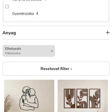
Gyerekszoba
4
Anyag
Elhelyezés
Hálószoba
T
e
r
m
é