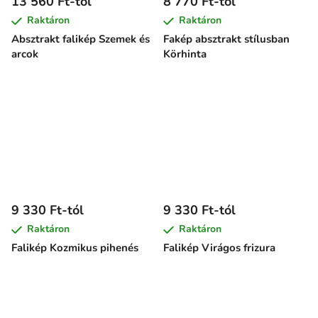
13 560 Ft-tól
8 770 Ft-tól
Raktáron
Raktáron
Absztrakt falikép Szemek és
Fakép absztrakt stílusban
arcok
Körhinta
9 330 Ft-tól
9 330 Ft-tól
Raktáron
Raktáron
Falikép Kozmikus pihenés
Falikép Virágos frizura