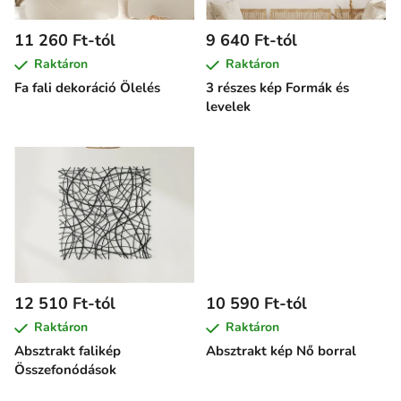
k
e
11 260 Ft-tól
9 640 Ft-tól
k
Raktáron
Raktáron
l
Fa fali dekoráció Ölelés
3 részes kép Formák és
i
levelek
s
t
á
j
a
12 510 Ft-tól
10 590 Ft-tól
Raktáron
Raktáron
Absztrakt falikép
Absztrakt kép Nő borral
Összefonódások