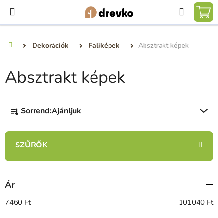
Ugrás
Keresé
a
KO
fő
tartalomhoz
Dekorációk
Faliképek
Absztrakt képek
Kezdőlap
Absztrakt képek
T
Sorrend:
Ajánljuk
e
r
m
é
k
e
Ár
k
r
7460
Ft
101040
Ft
e