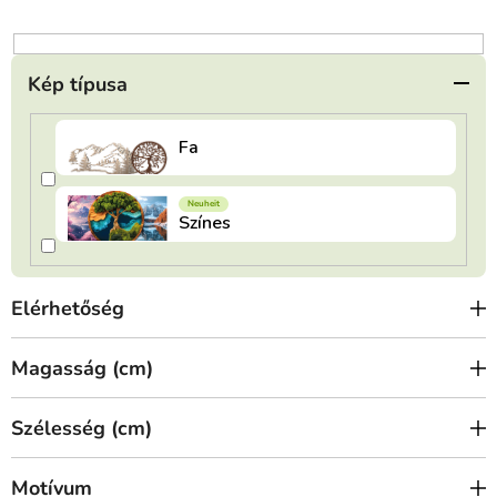
n
d
e
Kép típusa
z
é
s
e
Elérhetőség
Magasság (cm)
Szélesség (cm)
Motívum