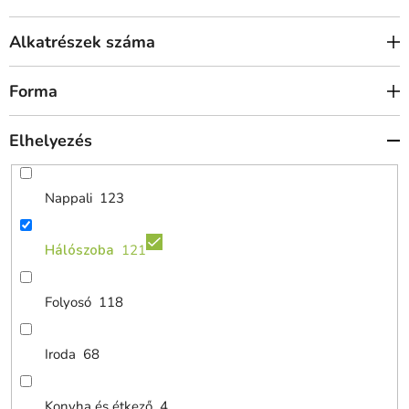
Alkatrészek száma
Forma
Elhelyezés
Nappali
123
Hálószoba
121
Folyosó
118
Iroda
68
Konyha és étkező
4