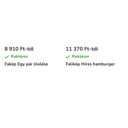
8 910 Ft-tól
11 370 Ft-tól
Raktáron
Raktáron
Fakép Egy pár ölelése
Falikép Híres hamburger