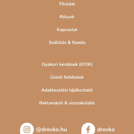
Főoldal
Többrészes képek
Rólunk
Gravírozott képek
Képek Magyarországról
Fali mandalák
Kapcsolat
Szállítás & fizetés
Gyakori kérdések (GYIK)
Üzleti feltételek
Adatkezelési tájékoztató
Reklamáció & visszaküldés
@drevko.hu
drevko