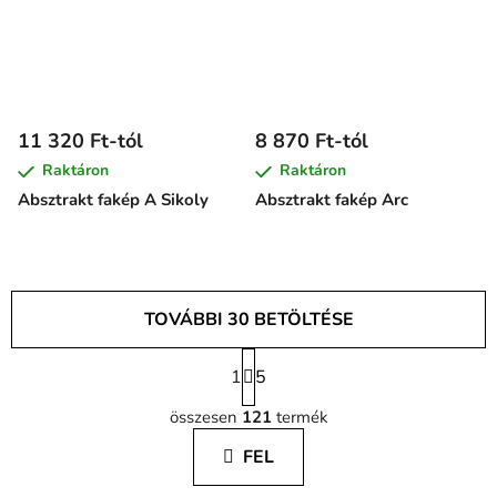
11 320 Ft-tól
8 870 Ft-tól
Raktáron
Raktáron
Absztrakt fakép A Sikoly
Absztrakt fakép Arc
TOVÁBBI 30 BETÖLTÉSE
L
1
a
5
L
p
összesen
121
termék
o
i
z
s
FEL
á
t
s
a