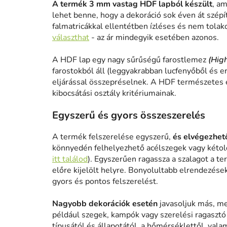
A termék 3 mm vastag HDF lapból készült
, am
lehet benne, hogy a dekoráció sok éven át szépít
falmatricákkal ellentétben ízléses és nem tolak
választhat
- az ár mindegyik esetében azonos.
A HDF lap egy nagy sűrűségű farostlemez
(Hig
farostokból áll (leggyakrabban lucfenyőből és e
eljárással összepréselnek. A HDF természetes 
kibocsátási osztály kritériumainak.
Egyszerű és gyors összeszerelés
A termék felszerelése egyszerű,
és elvégezhető
könnyedén felhelyezhető acélszegek vagy kétold
itt találod
). Egyszerűen ragassza a szalagot a te
előre kijelölt helyre. Bonyolultabb elrendezése
gyors és pontos felszerelést.
Nagyobb dekorációk esetén
javasoljuk más, me
például szegek, kampók vagy szerelési ragasztó h
típusától és állapotától, a hőmérséklettől, vala