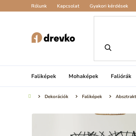
Ugrás
Rólunk
Kapcsolat
Gyakori kérdések
a
fő
tartalomhoz
Faliképek
Mohaképek
Faliórák
Dekorációk
Faliképek
Absztrak
Kezdőlap