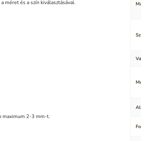
a méret és a szín kiválasztásával.
Ma
Sz
Va
M
Al
sen maximum 2-3 mm-t.
F