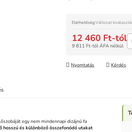
Elérhetőség:
Változat kiválaszt
12 460 Ft
-tól
9 811 Ft
-tól ÁFA nélkül
Egységár:
Nyomtatás
Kérdés
és
 előszobáját egy nem mindennapi dizájnú fa
ő hosszú és különböző összefonódó utakat