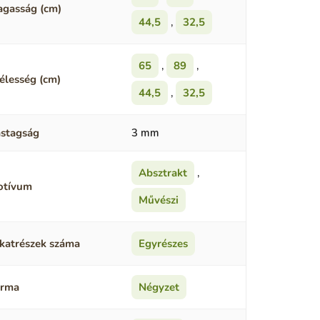
gasság (cm)
44,5
,
32,5
65
,
89
,
élesség (cm)
44,5
,
32,5
stagság
3 mm
Absztrakt
,
otívum
Művészi
katrészek száma
Egyrészes
orma
Négyzet