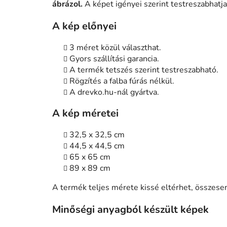
ábrázol.
A képet igényei szerint testreszabhatja 
A kép előnyei
3 méret közül választhat.
Gyors szállítási garancia.
A termék tetszés szerint testreszabható.
Rögzítés a falba fúrás nélkül.
A drevko.hu-nál gyártva.
A kép méretei
32,5 x 32,5 cm
44,5 x 44,5 cm
65 x 65 cm
89 x 89 cm
A termék teljes mérete kissé eltérhet, össze
Minőségi anyagból készült képek