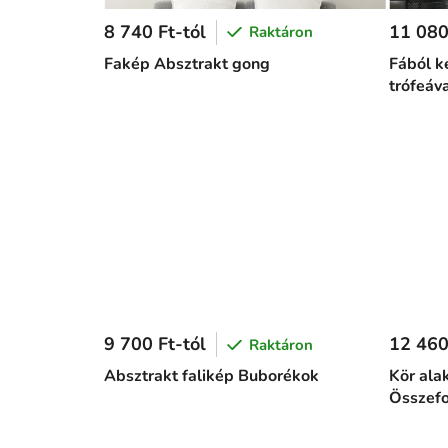
8 740 Ft-tól
11 080
Raktáron
Fakép Absztrakt gong
Fából k
trófeáv
9 700 Ft-tól
12 460
Raktáron
Absztrakt falikép Buborékok
Kör ala
Összef