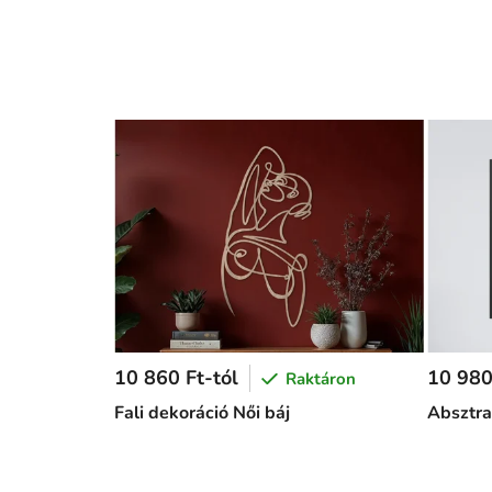
10 860 Ft-tól
10 980
Raktáron
Fali dekoráció Női báj
Absztra