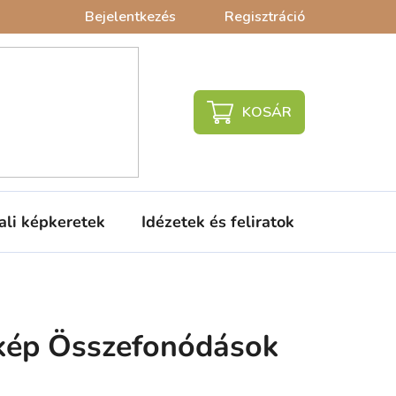
Bejelentkezés
Regisztráció
KOSÁR
ali képkeretek
Idézetek és feliratok
Babaágy
ikép Összefonódások