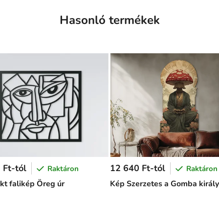
Hasonló termékek
 Ft-tól
12 640 Ft-tól
Raktáron
Raktáron
kt falikép Öreg úr
Kép Szerzetes a Gomba királ