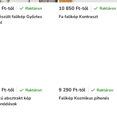
 Ft-tól
10 850 Ft-tól
Raktáron
Raktáron
észült falikép Győztes
Fa falikép Kontraszt
al
 Ft-tól
9 290 Ft-tól
Raktáron
Raktáron
kú absztrakt kép
Falikép Kozmikus pihenés
onódások