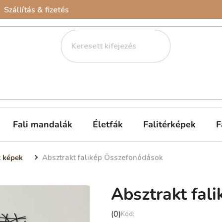
Szállítás & fizetés
Fali mandalák
Életfák
Falitérképek
F
t képek
Absztrakt falikép Összefonódások
Absztrakt fal
A
(0)