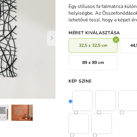
termék
Egy stílusos fa falmatrica külö
átlagos
helyiségbe. Az Összefonódások 
értékelése
lehetővé teszi, hogy a képet é
5-
ből
MÉRET KIVÁLASZTÁSA
0,0
csillag.
32,5 x 32,5 cm
44,
89 x 89 cm
KÉP SZÍNE