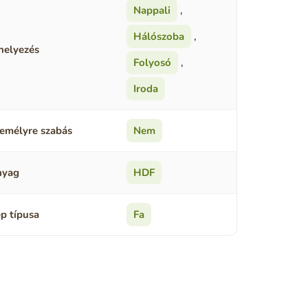
Nappali
,
Hálószoba
,
helyezés
Folyosó
,
Iroda
emélyre szabás
Nem
nyag
HDF
p típusa
Fa