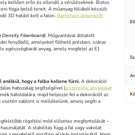
ely kellően erős és ellenáll a sérüléseknek. Biztos
eni fogja belső tereit. A műanyag fóliából készült
odó 3D hatást kelt a falon.
Bármilyen dekorációt
El
h Density Fiberboard)
. Műgyantával átitatott
rdei fenyőből), amelyeket fűthető présben, száraz
és egészségbarát anyag, amely megfelel az E1
Sz
A
 anélkül, hogy a falba kellene fúrni.
A dekoráció
alas habszalag segítségével (
a szerelési anyagokat
Ké
rmék hátoldalára, majd helyezze fel a dekorációt az
k esetén sablont is mellékelünk, amely segíti a
gfelelőbb rögzítési mód előzetes megfontolását –
asználatát. A stabilitás függ a fal vagy vakolat
mint a megfelelő rögzítési eljárás betartásától. Nem