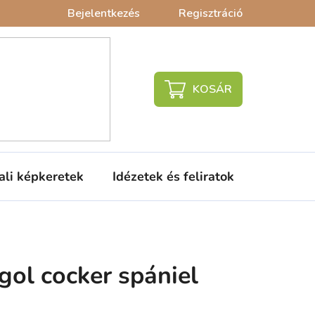
Bejelentkezés
Regisztráció
KOSÁR
ali képkeretek
Idézetek és feliratok
Babaágy
gol cocker spániel