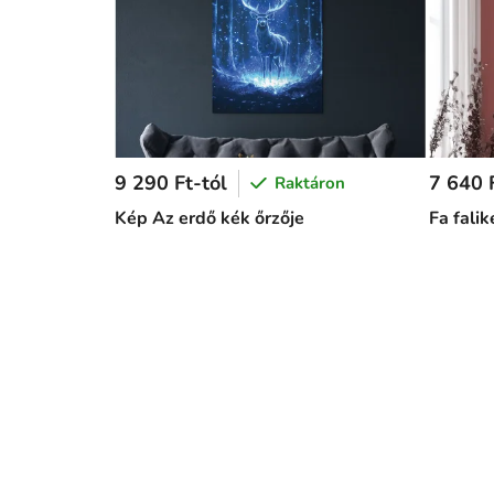
9 290 Ft-tól
7 640 F
Raktáron
Kép Az erdő kék őrzője
Fa fali