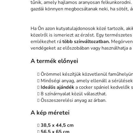
tűnik, amely hajlamos aranyosan felkunkorodni.
gazdái könnyen megbocsátanak neki, ha sötét, 
Ha Ön azon kutyatulajdonosok közé tartozik, aki
közelről is ismeriezt az érzést. Egy természete
emlékezhet rá
több színváltozatban.
Megörvende
vendégeket az előszobában vagy használhatja a k
A termék előnyei
Örömmel készítjük közvetlenül faműhelyü
Minőségi anyag, amely ellenáll a sérülések
Ideális ajándék
a cocker spániel kedvelők
8 színárnyalat közül választhat.
Összeszerelési anyag az árban.
A kép méretei
38,5 x 44,5 cm
56,5 x 65 cm