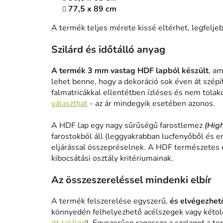
77,5 x 89 cm
A termék teljes mérete kissé eltérhet, legfelj
Szilárd és időtálló anyag
A termék 3 mm vastag HDF lapból készült
, am
lehet benne, hogy a dekoráció sok éven át szépít
falmatricákkal ellentétben ízléses és nem tolak
választhat
- az ár mindegyik esetében azonos.
A HDF lap egy nagy sűrűségű farostlemez
(Hig
farostokból áll (leggyakrabban lucfenyőből és e
eljárással összepréselnek. A HDF természetes 
kibocsátási osztály kritériumainak.
Az összeszereléssel mindenki elbír
A termék felszerelése egyszerű,
és elvégezhető
könnyedén felhelyezhető acélszegek vagy kétold