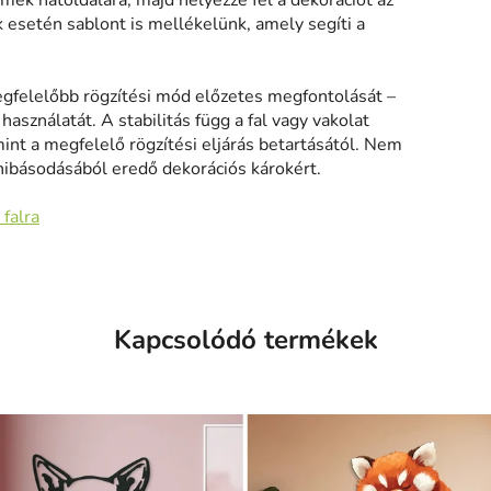
rmék hátoldalára, majd helyezze fel a dekorációt az
k esetén sablont is mellékelünk, amely segíti a
gfelelőbb rögzítési mód előzetes megfontolását –
asználatát. A stabilitás függ a fal vagy vakolat
mint a megfelelő rögzítési eljárás betartásától. Nem
hibásodásából eredő dekorációs károkért.
 falra
Kapcsolódó termékek