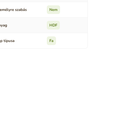
emélyre szabás
Nem
nyag
HDF
p típusa
Fa