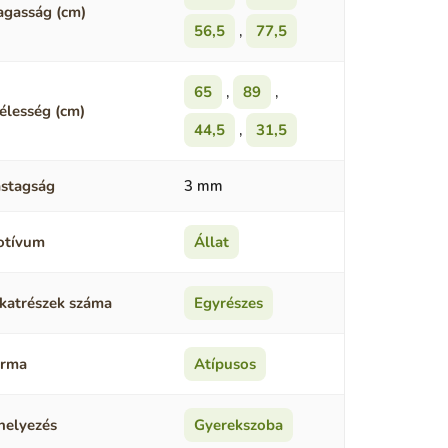
gasság (cm)
56,5
,
77,5
65
,
89
,
élesség (cm)
44,5
,
31,5
stagság
3 mm
otívum
Állat
katrészek száma
Egyrészes
orma
Atípusos
helyezés
Gyerekszoba