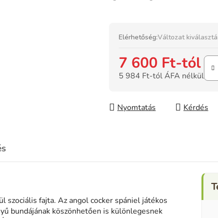
Elérhetőség:
Változat kiválaszt
7 600 Ft
-tól
5 984 Ft
-tól ÁFA nélkül
Egységár:
Nyomtatás
Kérdés
és
 szociális fajta. Az angol cocker spániel játékos
nyű bundájának köszönhetően is különlegesnek