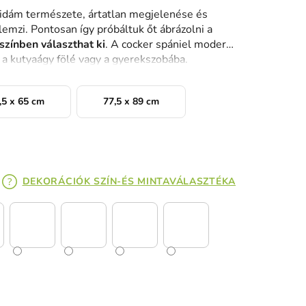
idám természete, ártatlan megjelenése és
lemzi. Pontosan így próbáltuk őt ábrázolni a
színben választhat ki
. A cocker spániel modern
k a kutyaágy fölé vagy a gyerekszobába.
,5 x 65 cm
77,5 x 89 cm
DEKORÁCIÓK SZÍN-ÉS MINTAVÁLASZTÉKA