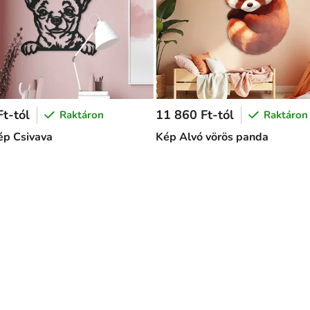
t-tól
11 860 Ft-tól
Raktáron
Raktáron
kép Csivava
Kép Alvó vörös panda