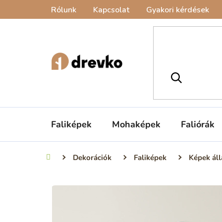
Ugrás
Rólunk
Kapcsolat
Gyakori kérdések
a
fő
tartalomhoz
Faliképek
Mohaképek
Faliórák
Dekorációk
Faliképek
Képek áll
Kezdőlap