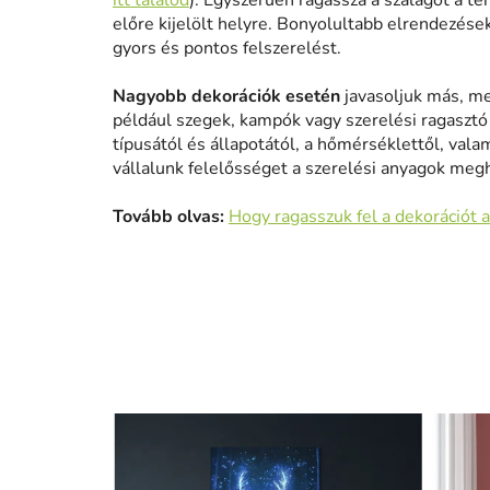
itt találod
). Egyszerűen ragassza a szalagot a te
előre kijelölt helyre. Bonyolultabb elrendezése
gyors és pontos felszerelést.
Nagyobb dekorációk esetén
javasoljuk más, me
például szegek, kampók vagy szerelési ragasztó h
típusától és állapotától, a hőmérséklettől, vala
vállalunk felelősséget a szerelési anyagok meg
Tovább olvas:
Hogy ragasszuk fel a dekorációt a