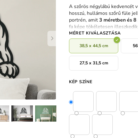
termék
A szőrös négylábú kedvencét v
átlagos
hosszú, hullámos szőrű füle jel
értékelése
portrén, amit
3 méretben és 8 
5-
fa képe tökéletesen illeszkedi
ből
MÉRET KIVÁLASZTÁSA
0,0
csillag.
38,5 x 44,5 cm
56
27,5 x 31,5 cm
KÉP SZÍNE