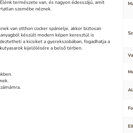
 Élénk természete van, és nagyon édesszájú, amit
Ma
ártatlan szemébe néznek.
knek van otthon cocker spánielje, akkor biztosan
Sz
s anyagból készült modern képen keresztül is
ztetheti a kicsiket a gyerekszobában, fogadhatja a
utyasarok kijelölésére a belső térben.
Va
M
nkben.
nek.
 számámra.
Al
F
El