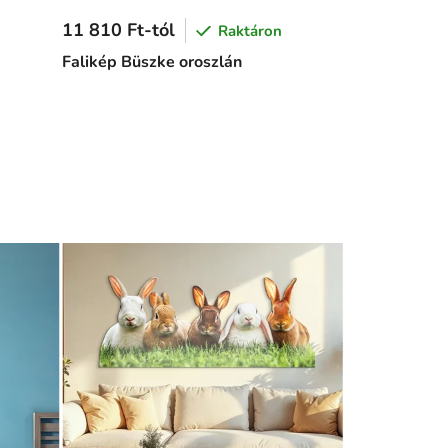
11 810 Ft-tól
Raktáron
Falikép Büszke oroszlán