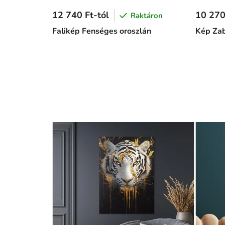
12 740 Ft-tól
10 270
Raktáron
Falikép Fenséges oroszlán
Kép Zab