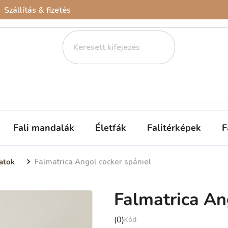
Szállítás & fizetés
Fali mandalák
Életfák
Falitérképek
F
atok
Falmatrica Angol cocker spániel
Falmatrica An
A
(0)