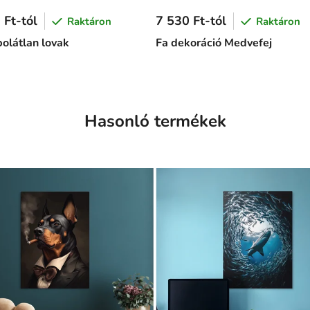
 Ft-tól
7 530 Ft-tól
Raktáron
Raktáron
olátlan lovak
Fa dekoráció Medvefej
Hasonló termékek