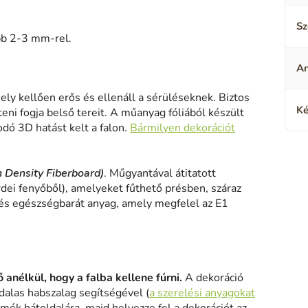
Sz
ebb 2-3 mm-rel.
A
ely kellően erős és ellenáll a sérüléseknek. Biztos
Ké
eni fogja belső tereit. A műanyag fóliából készült
odó 3D hatást kelt a falon.
Bármilyen dekorációt
h Density Fiberboard)
. Műgyantával átitatott
rdei fenyőből), amelyeket fűthető présben, száraz
és egészségbarát anyag, amely megfelel az E1
 anélkül, hogy a falba kellene fúrni.
A dekoráció
alas habszalag segítségével (
a szerelési anyagokat