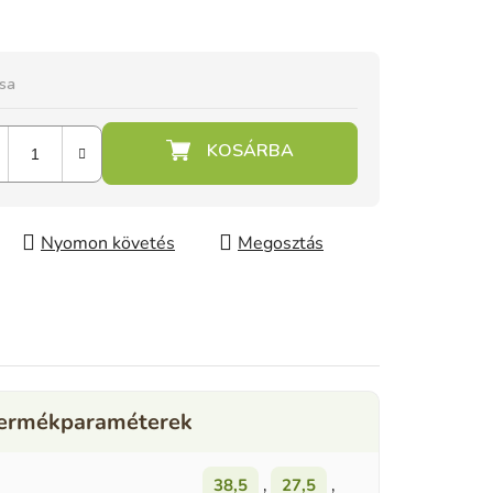
ása
Nyomon követés
Megosztás
38,5
,
27,5
,