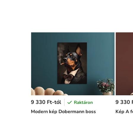
9 330 Ft-tól
9 330 F
Raktáron
Modern kép Dobermann boss
Kép A f