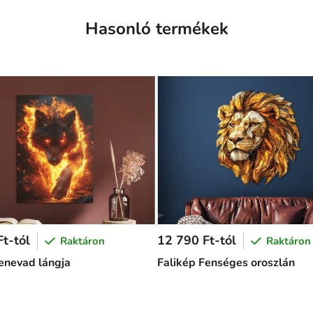
Hasonló termékek
t-tól
12 790 Ft-tól
Raktáron
Raktáron
enevad lángja
Falikép Fenséges oroszlán