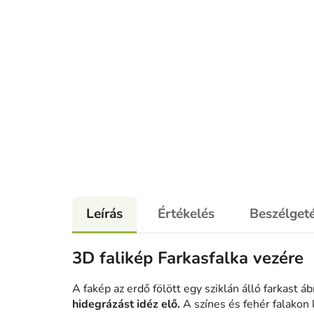
Leírás
Értékelés
Beszélget
3D falikép Farkasfalka vezére
A fakép az erdő fölött egy sziklán álló farkast á
hidegrázást idéz elő.
A színes és fehér falakon