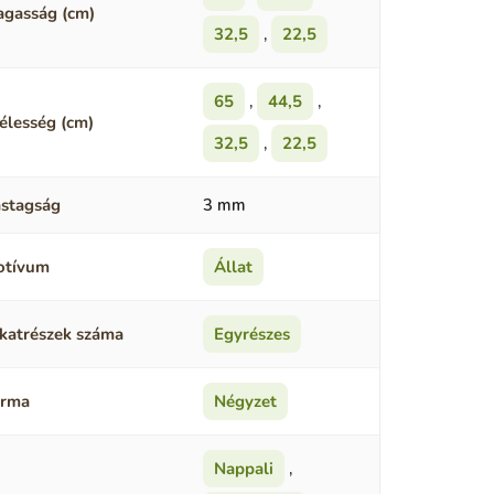
gasság (cm)
32,5
,
22,5
65
,
44,5
,
élesség (cm)
32,5
,
22,5
stagság
3 mm
otívum
Állat
katrészek száma
Egyrészes
orma
Négyzet
Nappali
,