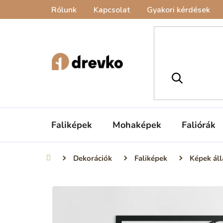
Ugrás
Rólunk
Kapcsolat
Gyakori kérdések
a
fő
tartalomhoz
Faliképek
Mohaképek
Faliórák
Dekorációk
Faliképek
Képek áll
Kezdőlap