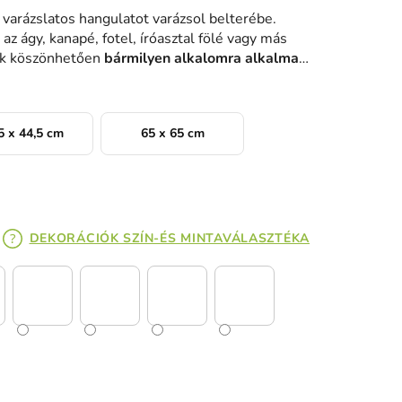
 varázslatos hangulatot varázsol belterébe.
az ágy, kanapé, fotel, íróasztal fölé vagy más
nak köszönhetően
bármilyen alkalomra alkalmas
5 x 44,5 cm
65 x 65 cm
DEKORÁCIÓK SZÍN-ÉS MINTAVÁLASZTÉKA