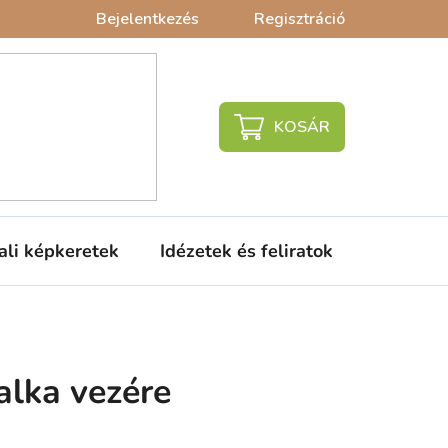
Bejelentkezés
Regisztráció
KOSÁR
ali képkeretek
Idézetek és feliratok
Babaágy
alka vezére