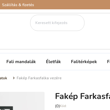
Szállítás & fizetés
Fali mandalák
Életfák
Falitérképek
F
atok
Fakép Farkasfalka vezére
Fakép Farkasf
A
(0)