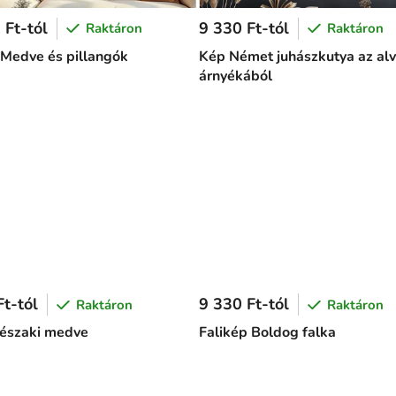
 Ft-tól
9 330 Ft-tól
Raktáron
Raktáron
 Medve és pillangók
Kép Német juhászkutya az alv
árnyékából
t-tól
9 330 Ft-tól
Raktáron
Raktáron
északi medve
Falikép Boldog falka