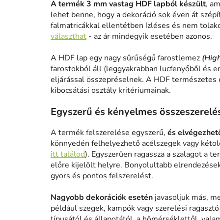
A termék 3 mm vastag HDF lapból készült
, am
lehet benne, hogy a dekoráció sok éven át szépít
falmatricákkal ellentétben ízléses és nem tolak
választhat
- az ár mindegyik esetében azonos.
A HDF lap egy nagy sűrűségű farostlemez
(Hig
farostokból áll (leggyakrabban lucfenyőből és e
eljárással összepréselnek. A HDF természetes 
kibocsátási osztály kritériumainak.
Egyszerű és kényelmes összeszerelé
A termék felszerelése egyszerű,
és elvégezhető
könnyedén felhelyezhető acélszegek vagy kétold
itt találod
). Egyszerűen ragassza a szalagot a te
előre kijelölt helyre. Bonyolultabb elrendezése
gyors és pontos felszerelést.
Nagyobb dekorációk esetén
javasoljuk más, me
például szegek, kampók vagy szerelési ragasztó h
típusától és állapotától, a hőmérséklettől, vala