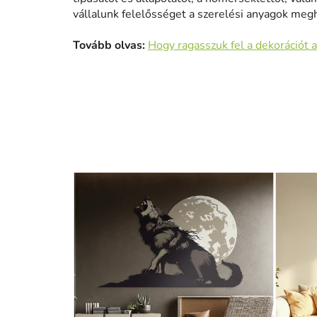
vállalunk felelősséget a szerelési anyagok meg
Tovább olvas:
Hogy ragasszuk fel a dekorációt a