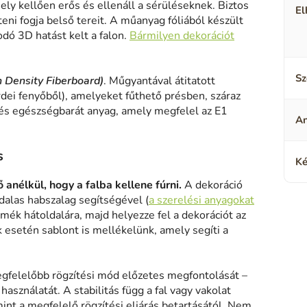
ely kellően erős és ellenáll a sérüléseknek. Biztos
El
eni fogja belső tereit. A műanyag fóliából készült
odó 3D hatást kelt a falon.
Bármilyen dekorációt
Sz
h Density Fiberboard)
. Műgyantával átitatott
rdei fenyőből), amelyeket fűthető présben, száraz
és egészségbarát anyag, amely megfelel az E1
A
s
Ké
 anélkül, hogy a falba kellene fúrni.
A dekoráció
alas habszalag segítségével (
a szerelési anyagokat
rmék hátoldalára, majd helyezze fel a dekorációt az
k esetén sablont is mellékelünk, amely segíti a
gfelelőbb rögzítési mód előzetes megfontolását –
asználatát. A stabilitás függ a fal vagy vakolat
mint a megfelelő rögzítési eljárás betartásától. Nem