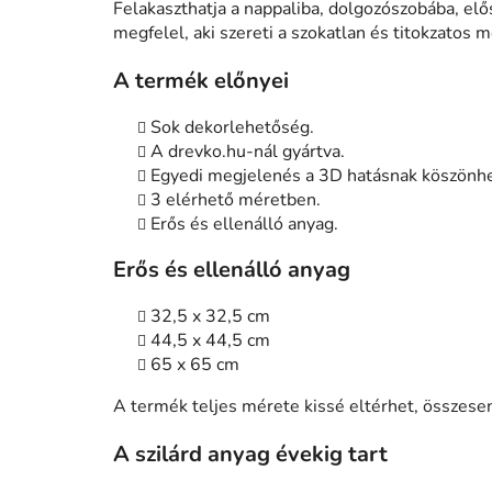
Felakaszthatja a nappaliba, dolgozószobába, e
megfelel, aki szereti a szokatlan és titokzatos 
A termék előnyei
Sok dekorlehetőség.
A drevko.hu-nál gyártva.
Egyedi megjelenés a 3D hatásnak köszönh
3 elérhető méretben.
Erős és ellenálló anyag.
Erős és ellenálló anyag
32,5 x 32,5 cm
44,5 x 44,5 cm
65 x 65 cm
A termék teljes mérete kissé eltérhet, össze
A szilárd anyag évekig tart