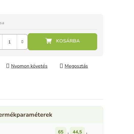
ása
Nyomon követés
Megosztás
65
,
44,5
,