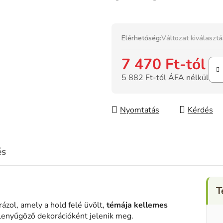
Elérhetőség:
Változat kiválaszt
7 470 Ft
-tól
5 882 Ft
-tól ÁFA nélkül
Egységár:
Nyomtatás
Kérdés
és
brázol, amely a hold felé üvölt,
témája kellemes
 lenyűgöző dekorációként jelenik meg.