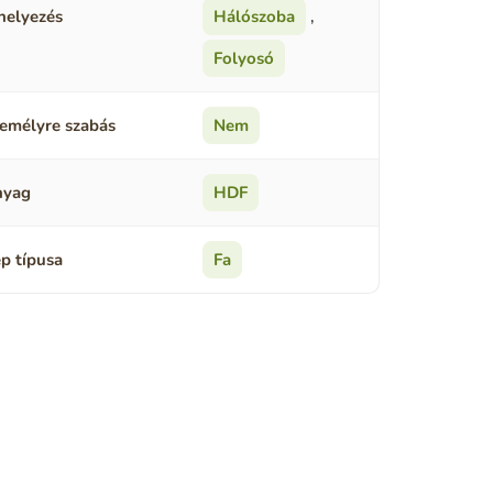
helyezés
Hálószoba
,
Folyosó
emélyre szabás
Nem
nyag
HDF
p típusa
Fa