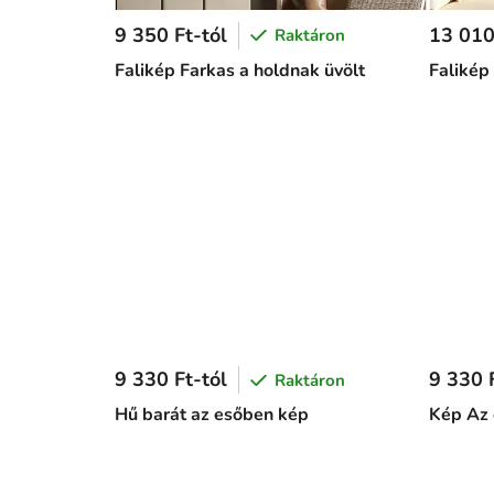
9 350 Ft-tól
13 010
Raktáron
Falikép Farkas a holdnak üvölt
Falikép
9 330 Ft-tól
9 330 F
Raktáron
Hű barát az esőben kép
Kép Az 