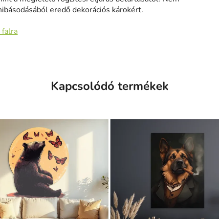
hibásodásából eredő dekorációs károkért.
 falra
Kapcsolódó termékek