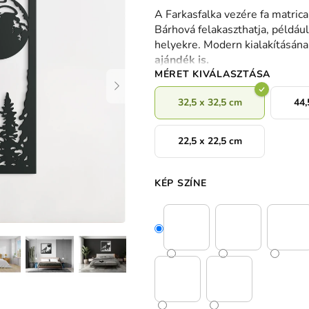
termék
A Farkasfalka vezére fa matrica
átlagos
Bárhová felakaszthatja, például 
értékelése
helyekre. Modern kialakításá
5-
ajándék is.
ből
MÉRET KIVÁLASZTÁSA
0,0
csillag.
32,5 x 32,5 cm
44,
22,5 x 22,5 cm
KÉP SZÍNE