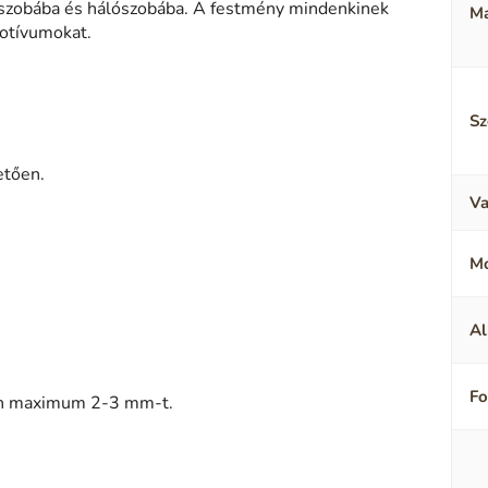
lőszobába és hálószobába. A festmény mindenkinek
Ma
motívumokat.
Sz
etően.
Va
M
Al
F
sen maximum 2-3 mm-t.