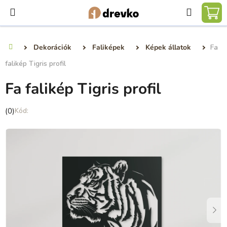
Ugrás
Keresé
a
KO
fő
tartalomhoz
Dekorációk
Faliképek
Képek állatok
Fa
Kezdőlap
falikép Tigris profil
Fa falikép Tigris profil
A
(0)
termék
átlagos
értékelése
5-
ből
0,0
csillag.