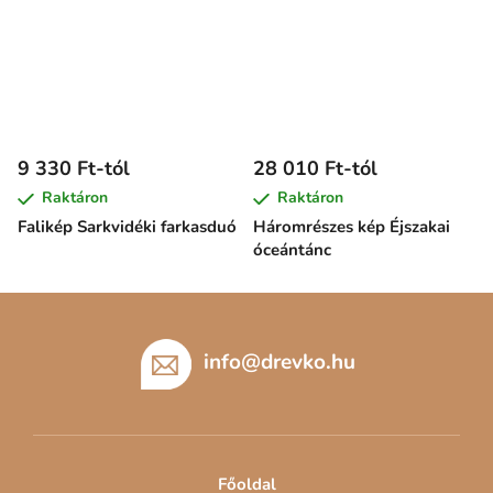
9 330 Ft-tól
28 010 Ft-tól
Raktáron
Raktáron
Falikép Sarkvidéki farkasduó
Háromrészes kép Éjszakai
óceántánc
L
á
b
info
@
drevko.hu
l
é
c
Főoldal