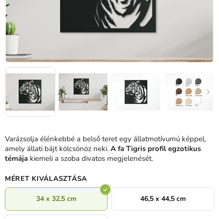
Varázsolja élénkebbé a belső teret egy állatmotívumú képpel,
amely állati bájt kölcsönöz neki.
A fa Tigris profil egzotikus
témája
kiemeli a szoba divatos megjelenését.
MÉRET KIVÁLASZTÁSA
34 x 32,5 cm
46,5 x 44,5 cm