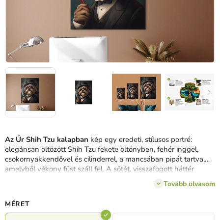
Az Úr Shih Tzu kalapban
kép egy eredeti, stílusos portré:
elegánsan öltözött Shih Tzu fekete öltönyben, fehér inggel,
csokornyakkendővel és cilinderrel, a mancsában pipát tartva,
amelyből vékony füst száll fel. A sötét, visszafogott háttér
kiemeli az arisztokratikus hangulatot, miközben a finom humor
Tovább olvasom
és az állatfigura párosa különleges kiegészítővé teszi személyes
stílusú terekbe – főként azoknak, akik a kutyákat, az eleganciát
MÉRET
és a nem mindennapi művészetet kedvelik, ahol
nemes
kisugárzás
és
könnyed játékosság
találkozik.