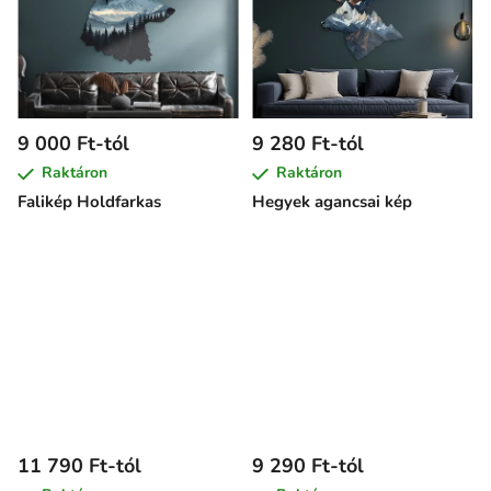
9 000 Ft-tól
9 280 Ft-tól
Raktáron
Raktáron
Falikép Holdfarkas
Hegyek agancsai kép
11 790 Ft-tól
9 290 Ft-tól