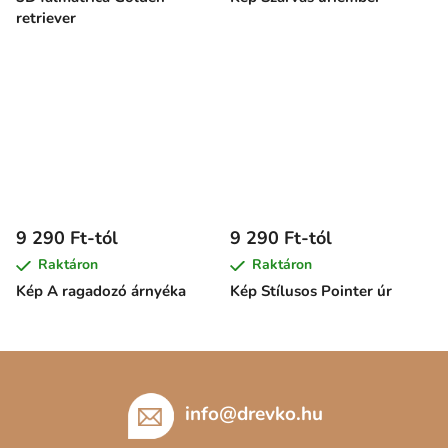
retriever
9 290 Ft-tól
9 290 Ft-tól
Raktáron
Raktáron
Kép A ragadozó árnyéka
Kép Stílusos Pointer úr
L
á
b
info
@
drevko.hu
l