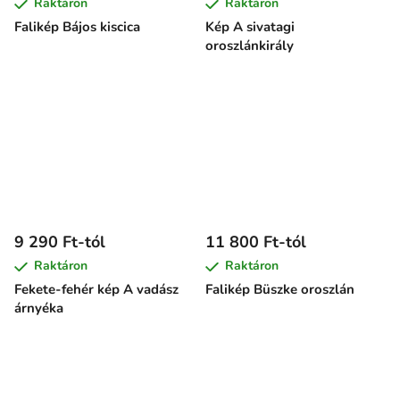
Raktáron
Raktáron
Falikép Bájos kiscica
Kép A sivatagi
oroszlánkirály
9 290 Ft-tól
11 800 Ft-tól
Raktáron
Raktáron
Fekete-fehér kép A vadász
Falikép Büszke oroszlán
árnyéka