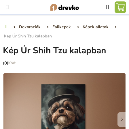
Ugrás
Keresé
a
KO
fő
tartalomhoz
Dekorációk
Faliképek
Képek állatok
Kezdőlap
Kép Úr Shih Tzu kalapban
Kép Úr Shih Tzu kalapban
A
(0)
termék
átlagos
értékelése
5-
ből
0,0
csillag.