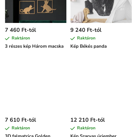
7 460 Ft-tól
9 240 Ft-tól
Raktáron
Raktáron
3 részes kép Három macska
Kép Békés panda
7 610 Ft-tól
12 210 Ft-tól
Raktáron
Raktáron
3D falmatrica Golden
Kép Szarvas úriember