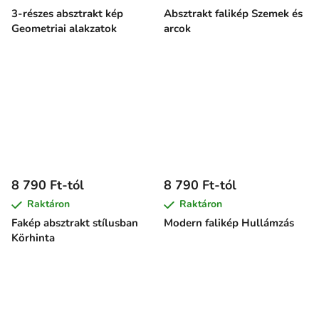
3-részes absztrakt kép
Absztrakt falikép Szemek és
Geometriai alakzatok
arcok
8 790 Ft-tól
8 790 Ft-tól
Raktáron
Raktáron
Fakép absztrakt stílusban
Modern falikép Hullámzás
Körhinta