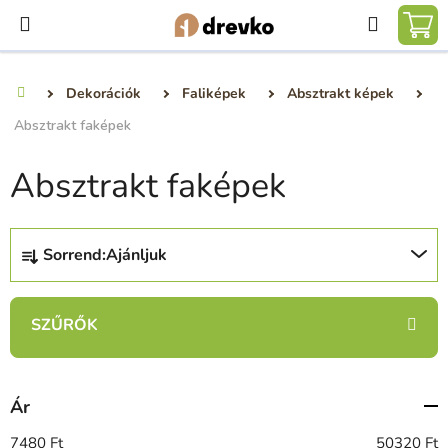
Ugrás
Keresé
a
KO
fő
tartalomhoz
Dekorációk
Faliképek
Absztrakt képek
Kezdőlap
Absztrakt faképek
Absztrakt faképek
T
Sorrend:
Ajánljuk
e
r
m
é
k
e
Ár
k
r
7480
Ft
50320
Ft