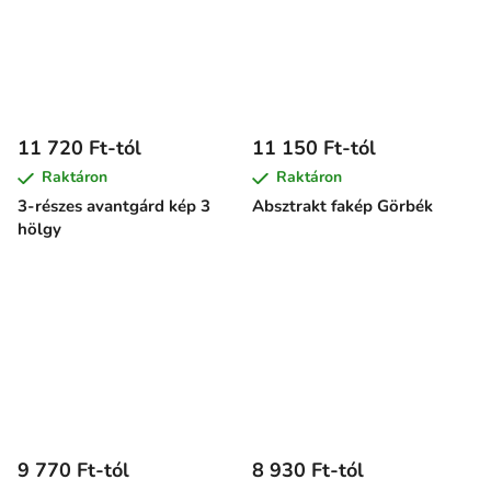
11 720 Ft-tól
11 150 Ft-tól
Raktáron
Raktáron
3-részes avantgárd kép 3
Absztrakt fakép Görbék
hölgy
9 770 Ft-tól
8 930 Ft-tól