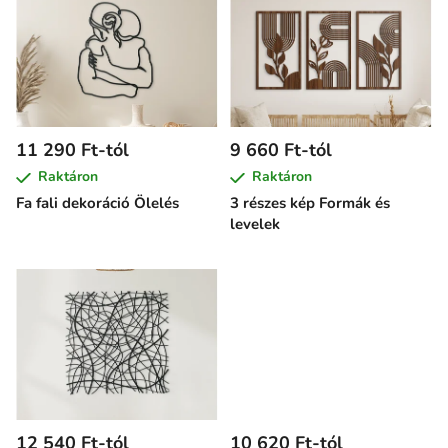
e
r
m
é
k
e
11 290 Ft-tól
9 660 Ft-tól
k
Raktáron
Raktáron
l
Fa fali dekoráció Ölelés
3 részes kép Formák és
i
levelek
s
t
á
j
a
12 540 Ft-tól
10 620 Ft-tól