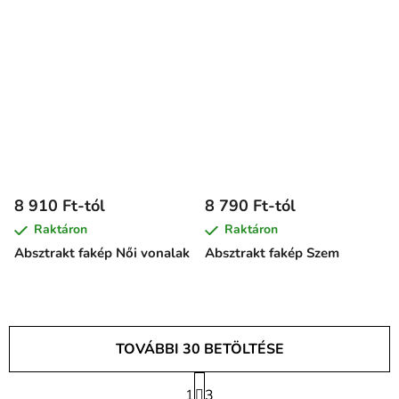
8 910 Ft-tól
8 790 Ft-tól
Raktáron
Raktáron
Absztrakt fakép Női vonalak
Absztrakt fakép Szem
TOVÁBBI 30 BETÖLTÉSE
L
1
a
3