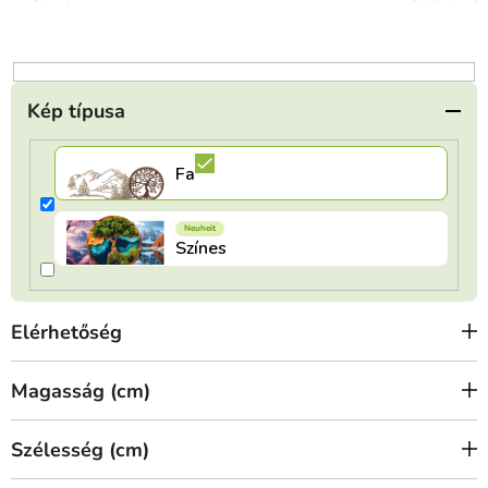
e
n
d
e
Kép típusa
z
é
s
e
Elérhetőség
Magasság (cm)
Szélesség (cm)