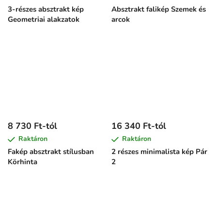
3-részes absztrakt kép
Absztrakt falikép Szemek és
Geometriai alakzatok
arcok
8 730 Ft-tól
16 340 Ft-tól
Raktáron
Raktáron
Fakép absztrakt stílusban
2 részes minimalista kép Pár
Körhinta
2