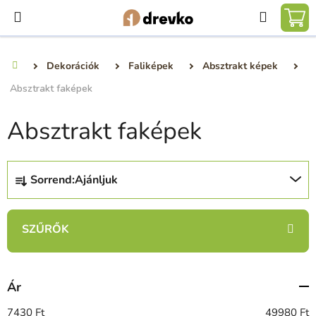
Ugrás
Keresé
a
KO
fő
tartalomhoz
Dekorációk
Faliképek
Absztrakt képek
Kezdőlap
Absztrakt faképek
Absztrakt faképek
T
Sorrend:
Ajánljuk
e
r
m
é
k
e
Ár
k
r
7430
Ft
49980
Ft