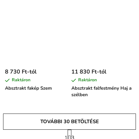
8 730 Ft-tól
11 830 Ft-tól
Raktáron
Raktáron
Absztrakt fakép Szem
Absztrakt falfestmény Haj a
szélben
TOVÁBBI 30 BETÖLTÉSE
L
1
a
3