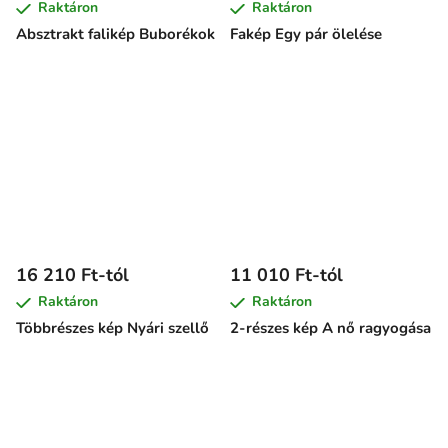
Raktáron
Raktáron
Absztrakt falikép Buborékok
Fakép Egy pár ölelése
16 210 Ft-tól
11 010 Ft-tól
Raktáron
Raktáron
Többrészes kép Nyári szellő
2-részes kép A nő ragyogása