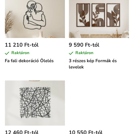
e
r
m
é
k
e
11 210 Ft-tól
9 590 Ft-tól
k
Raktáron
Raktáron
l
Fa fali dekoráció Ölelés
3 részes kép Formák és
i
levelek
s
t
á
j
a
12 460 Ft-tól
10 550 Ft-tól