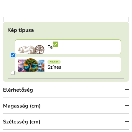
e
n
d
e
Kép típusa
z
é
s
e
Elérhetőség
Magasság (cm)
Szélesség (cm)