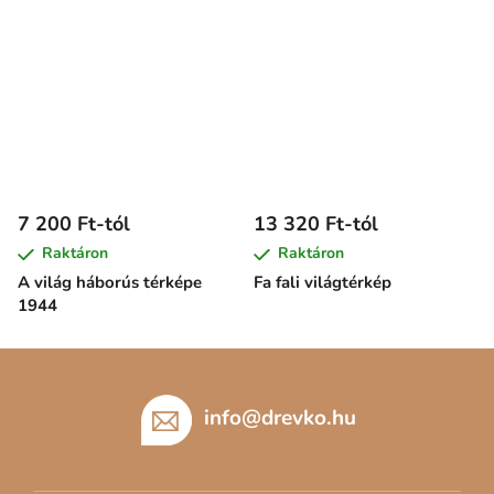
7 200 Ft-tól
13 320 Ft-tól
Raktáron
Raktáron
A világ háborús térképe
Fa fali világtérkép
1944
L
á
b
info
@
drevko.hu
l
é