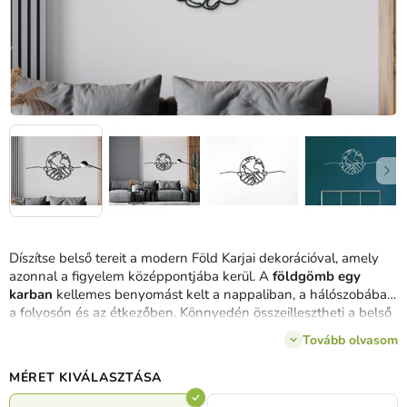
Díszítse belső tereit a modern Föld Karjai dekorációval, amely
azonnal a figyelem középpontjába kerül. A
földgömb egy
karban
kellemes benyomást kelt a nappaliban, a hálószobában,
a folyosón és az étkezőben. Könnyedén összeillesztheti a belső
tér összképével és egyéb kiegészítőkkel.
Tovább olvasom
MÉRET KIVÁLASZTÁSA