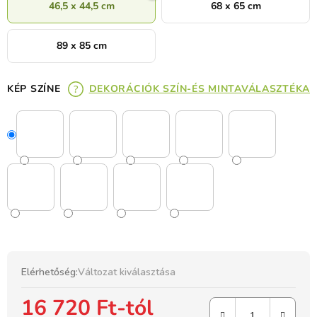
46,5 x 44,5 cm
68 x 65 cm
89 x 85 cm
KÉP SZÍNE
DEKORÁCIÓK SZÍN-ÉS MINTAVÁLASZTÉKA
Elérhetőség:
Változat kiválasztása
16 720 Ft
-tól