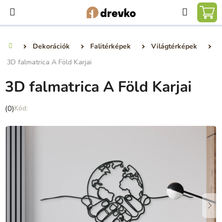
Ugrás
Keresé
a
KO
fő
tartalomhoz
Dekorációk
Falitérképek
Világtérképek
Kezdőlap
3D falmatrica A Föld Karjai
3D falmatrica A Föld Karjai
A
(0)
termék
átlagos
értékelése
5-
ből
0,0
csillag.