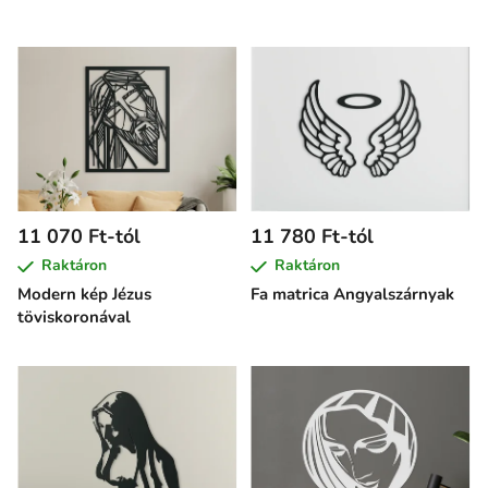
11 070 Ft-tól
11 780 Ft-tól
Raktáron
Raktáron
Modern kép Jézus
Fa matrica Angyalszárnyak
töviskoronával