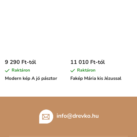
9 290 Ft-tól
11 010 Ft-tól
Raktáron
Raktáron
Modern kép A jó pásztor
Fakép Mária kis Jézussal
L
á
b
info
@
drevko.hu
l
é