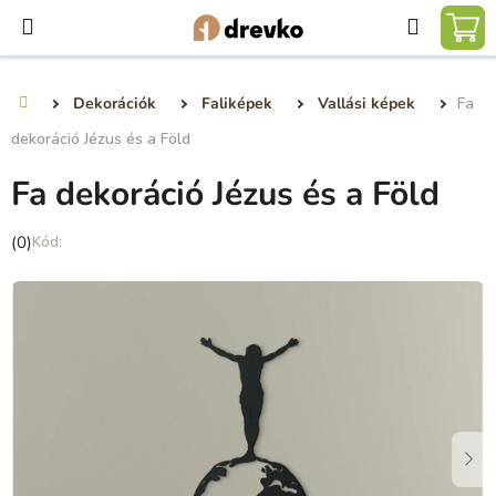
Ugrás
Keresé
a
KO
fő
tartalomhoz
Dekorációk
Faliképek
Vallási képek
Fa
Kezdőlap
dekoráció Jézus és a Föld
Fa dekoráció Jézus és a Föld
A
(0)
termék
átlagos
értékelése
5-
ből
0,0
csillag.