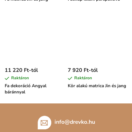
11 220 Ft-tól
7 920 Ft-tól
Raktáron
Raktáron
Fa dekoráció Angyal
Kör alakú matrica Jin és jang
báránnyal
L
á
b
info
@
drevko.hu
l