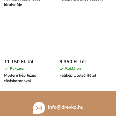
királynője
11 150 Ft-tól
9 350 Ft-tól
Raktáron
Raktáron
Modern kép Jézus
Falikép Utolsó ítélet
töviskoronával
L
á
b
info
@
drevko.hu
l