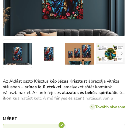
Az Áldást osztó Krisztus kép
Jézus Krisztust
ábrázolja vitrázs
stílusban –
színes felületekkel
, amelyeket sötét kontúrok
választanak el. Az arckifejezés
alázatos és békés
,
spirituális és
ikonikus
hatást kelt. A mű
fényes és szent
hatással van a
környezetre, mintha a fény egy
templomi üvegablakon
Tovább olvasom
keresztül hatolna át.
MÉRET