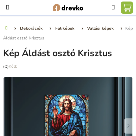
Ugrás
Keresé
a
KO
fő
tartalomhoz
Dekorációk
Faliképek
Vallási képek
Kép
Kezdőlap
Áldást osztó Krisztus
Kép Áldást osztó Krisztus
A
(0)
termék
átlagos
értékelése
5-
ből
0,0
csillag.