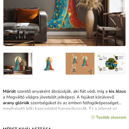
Máriát
szerető anyaként ábrázolják, aki fiát védi, míg a
kis Jézus
a Megváltó világra jövetelét jelképezi. A fejüket körülvevő
arany glóriák
szentségüket és az emberi felfogóképességet
meghaladó lelki kapcsolatot hangsúlyozzák. Ez a jelenet az
anyai szeretet, odaadás és hit megtestesülése.
Tovább olvasom