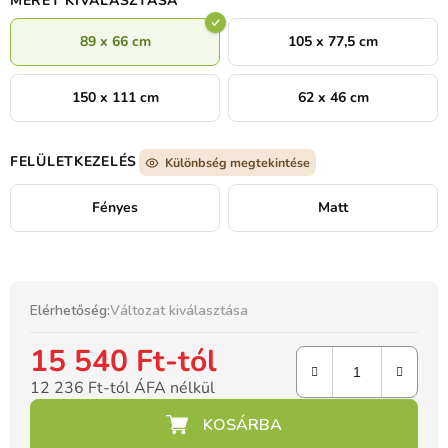
MÉRET KIVÁLASZTÁSA
89 x 66 cm
105 x 77,5 cm
150 x 111 cm
62 x 46 cm
FELÜLETKEZELÉS
Különbség megtekintése
Fényes
Matt
Elérhetőség:
Változat kiválasztása
15 540 Ft
-tól
12 236 Ft
-tól ÁFA nélkül
Egységár: