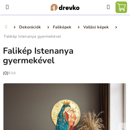
Ugrás
Keresé
a
KO
fő
tartalomhoz
Dekorációk
Faliképek
Vallási képek
Kezdőlap
Falikép Istenanya gyermekével
Falikép Istenanya
gyermekével
A
(0)
termék
átlagos
értékelése
5-
ből
0,0
csillag.