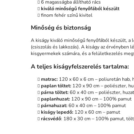
6 magasságba állítható rács
kiváló minőségű fenyőfából készült
finom fehér színű kivitel
Minőség és biztonság
A kiságy kiváló minőségű fenyőfából készült, a
(csiszolás és lakkozás). A kiságy az érvényben l
kisgyermekek számára, és a felületkezelés megf
A teljes kiságyfelszerelés tartalma:
matrac:
120 x 60 x 6 cm – poliuretán hab,
paplan töltet:
120 x 90 cm – poliészter, hu
párna töltet:
60 x 40 cm – poliészter, huzat
paplanhuzat:
120 x 90 cm – 100% pamut
párnahuzat:
60 x 40 cm – 100% pamut
kiságy lepedő:
120 x 60 cm – pamut
rácsvédő
: 180 x 30 cm – 100% pamut, tölte