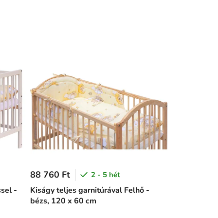
88 760 Ft
2 - 5 hét
sel -
Kiságy teljes garnitúrával Felhő -
bézs, 120 x 60 cm