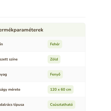
ín
Fehér
szett színe
Zöld
nyag
Fenyő
ságy mérete
120 x 60 cm
dalrács típusa
Csúsztatható