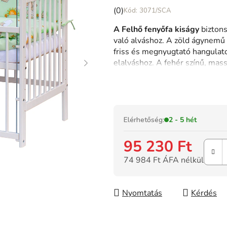
A
(0)
3071/SCA
termék
A Felhő fenyőfa kiságy
biztons
átlagos
való alváshoz. A zöld ágynemű s
értékelése
friss és megnyugtató hangulato
5-
elalváshoz. A fehér színű, mas
ből
élettartamot biztosít. A rács
ha
0,0
igazítható a kiságy használój
csillag.
oldalrács
kényelmes hozzáférés
gondoskodást.
A Felhő
tökélete
praktikumot, stílust és maximá
Elérhetőség:
2 - 5 hét
95 230 Ft
74 984 Ft ÁFA nélkül
Egységár:
Nyomtatás
Kérdés