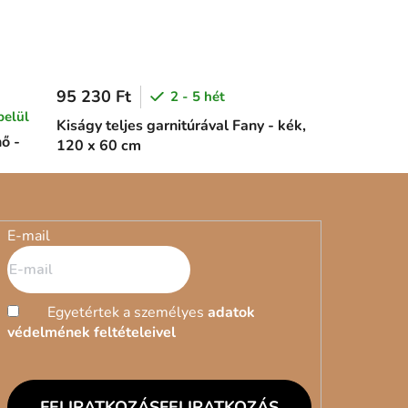
95 230 Ft
2 - 5 hét
belül
Kiságy teljes garnitúrával Fany - kék,
hő -
120 x 60 cm
E-mail
Egyetértek a személyes
adatok
védelmének feltételeivel
FELIRATKOZÁS