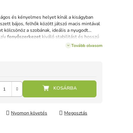
ágos és kényelmes helyet kínál a kiságyban
zett bájos, felhők között játszó macis mintával
t kölcsönöz a szobának, ideális a nyugodt
szív
fenyőszerkezet
kiváló stabilitást és hosszú
tféle magasságba állítható
, így könnyedén
Tovább olvasom
ának növekedéséhez, míg
a leengedhető
t biztosít a kiságyhoz, megkönnyítve a
s választás azoknak a szülőknek, akik a
lis kényelmet keresik egy kiságyban.
Nyomon követés
Megosztás