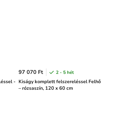
97 070 Ft
2 - 5 hét
léssel -
Kiságy komplett felszereléssel Felhő
– rózsaszín, 120 x 60 cm