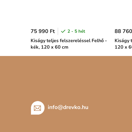
75 990 Ft
88 760
2 - 5 hét
Kiságy teljes felszereléssel Felhő -
Kiságy t
kék, 120 x 60 cm
120 x 6
L
á
b
l
é
c
info
@
drevko.hu