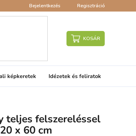
Bejelentkezés
Regisztráció
KOSÁR
ali képkeretek
Idézetek és feliratok
Babaágy
 teljes felszereléssel
120 x 60 cm