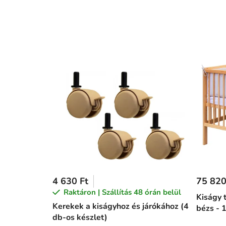
4 630 Ft
75 820
Raktáron | Szállítás 48 órán belül
Kiságy t
Kerekek a kiságyhoz és járókához (4
bézs - 
db-os készlet)