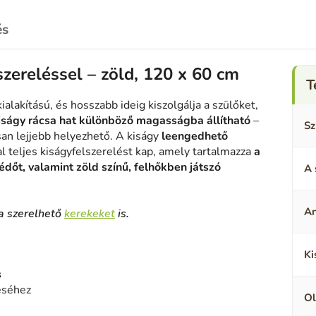
és
szereléssel – zöld, 120 x 60 cm
ialakítású, és hosszabb ideig kiszolgálja a szülőket,
iságy rácsa hat különböző magasságba állítható
–
Sz
an lejjebb helyezhető. A kiságy
leengedhető
l teljes kiságyfelszerelést kap, amely tartalmazza
a
édőt, valamint zöld színű, felhőkben játszó
A 
A
ra szerelhető
kerekeket
is.
Ki
s
léséhez
Ol