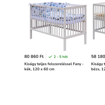
80 860 Ft
58 180
2 - 5 hét
Kiságy teljes felszereléssel Fany -
Kiságy t
kék, 120 x 60 cm
bézs, 1