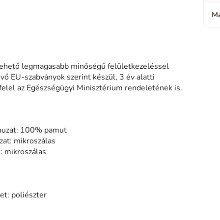
Ma
 lehető legmagasabb minőségű felületkezeléssel
évő EU-szabványok szerint készül, 3 év alatti
elel az Egészségügyi Minisztérium rendeletének is.
 huzat: 100% pamut
zat: mikroszálas
: mikroszálas
t: poliészter