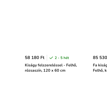
58 180 Ft
85 530
2 - 5 hét
Kiságy felszereléssel - Felhő,
Fa kiság
rózsaszín, 120 x 60 cm
Felhő, 