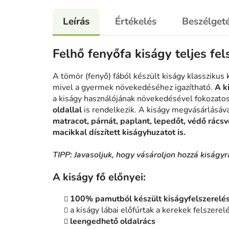
Leírás
Értékelés
Beszélget
Felhő fenyőfa kiságy teljes fel
A tömör (fenyő) fából készült kiságy klasszikus k
mivel a gyermek növekedéséhez igazítható.
A k
a kiságy használójának növekedésével fokozatos
oldallal
is rendelkezik. A kiságy megvásárlásáva
matracot, párnát, paplant, lepedőt, védő rácsv
macikkal díszített kiságyhuzatot is.
TIPP:
Javasoljuk, hogy vásároljon hozzá kiságy
A kiságy fő előnyei:
100% pamutból készült kiságyfelszerelé
a kiságy lábai előfúrtak a kerekek felszere
leengedhető oldalrács