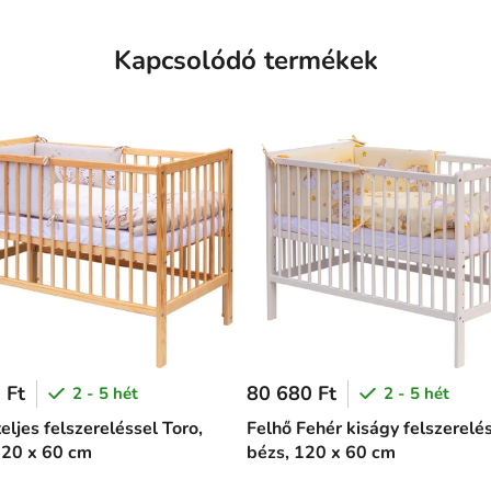
Kapcsolódó termékek
 Ft
80 680 Ft
2 - 5 hét
2 - 5 hét
eljes felszereléssel Toro,
Felhő Fehér kiságy felszerelés
120 x 60 cm
bézs, 120 x 60 cm