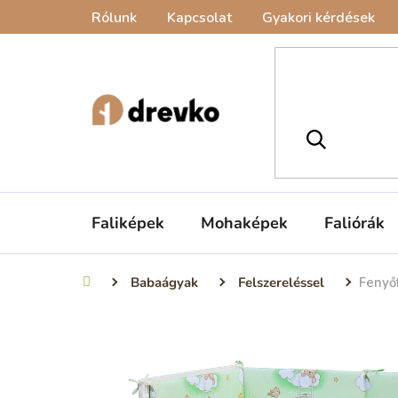
Ugrás
Rólunk
Kapcsolat
Gyakori kérdések
a
fő
tartalomhoz
Faliképek
Mohaképek
Faliórák
Babaágyak
Felszereléssel
Fenyőf
Kezdőlap