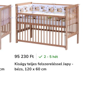
95 230 Ft
2 - 5 hét
Kiságy teljes felszereléssel Japy -
 cm
bézs, 120 x 60 cm