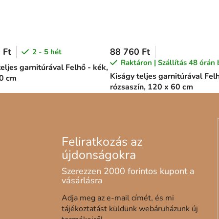
 Ft
88 760 Ft
2 - 5 hét
Raktáron | Szállítás 48 órán 
eljes garnitúrával Felhő - kék,
Kiságy teljes garnitúrával Fel
0 cm
rózsaszín, 120 x 60 cm
Adja meg az e-mail címét, és mi
tájékoztatást küldünk webáruházunk új