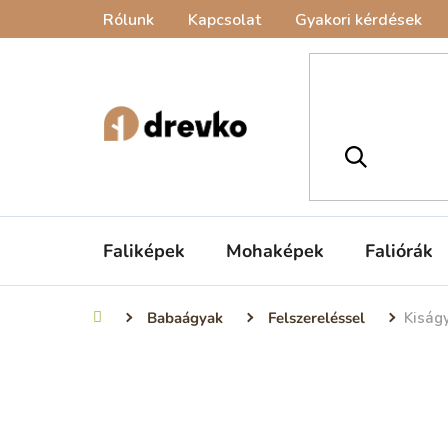
Ugrás
Rólunk
Kapcsolat
Gyakori kérdések
a
fő
tartalomhoz
Faliképek
Mohaképek
Faliórák
Babaágyak
Felszereléssel
Kiságy
Kezdőlap