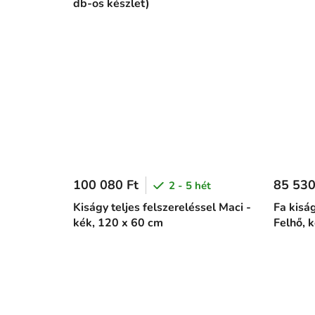
db-os készlet)
100 080 Ft
85 530
2 - 5 hét
Kiságy teljes felszereléssel Maci -
Fa kiság
kék, 120 x 60 cm
Felhő, 