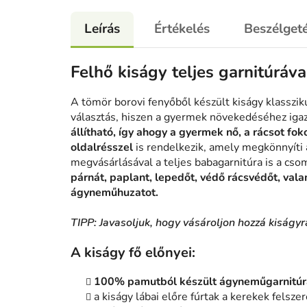
Leírás
Értékelés
Beszélget
Felhő kiságy telj
es garnitúráva
A tömör borovi fenyőből készült kiságy klasszik
választás, hiszen a gyermek növekedéséhez igaz
állítható, így ahogy a gyermek nő, a rácsot fok
oldalrésszel
is rendelkezik, amely megkönnyíti 
megvásárlásával a teljes babagarnitúra is a cso
párnát, paplant, lepedőt, védő rácsvédőt, vala
ágyneműhuzatot.
TIPP:
Javasoljuk, hogy vásároljon hozzá kiságy
A kiságy fő előnyei:
100% pamutból készült ágyneműgarnitúr
a kiságy lábai előre fúrtak a kerekek felsze