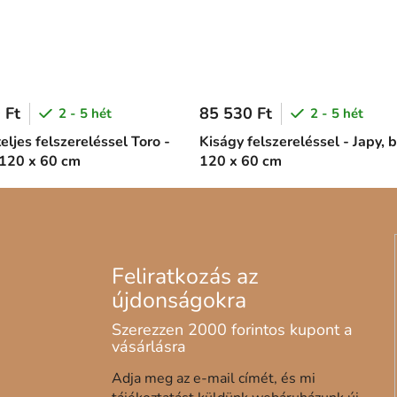
 Ft
85 530 Ft
2 - 5 hét
2 - 5 hét
eljes felszereléssel Toro -
Kiságy felszereléssel - Japy, 
 120 x 60 cm
120 x 60 cm
Adja meg az e-mail címét, és mi