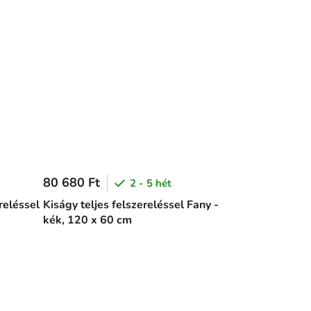
80 680 Ft
2 - 5 hét
reléssel
Kiságy teljes felszereléssel Fany -
kék, 120 x 60 cm