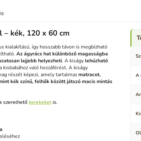
és
l –
kék, 120 x 60 cm
us kialakítású, így hosszabb távon is megbízható
ítható.
Az ágyrács hat különböző magasságba
Sz
ozatosan lejjebb helyezheti
. A kiságy
lehúzható
a kisbabához való hozzáférést. A kiságy
mag részét képezi, amely tartalmaz
matracot,
A 
mint kék színű, felhők között játszó macis mintás
A
ra szerelhető
kerekeket
is.
Ki
a
Ol
reléséhez