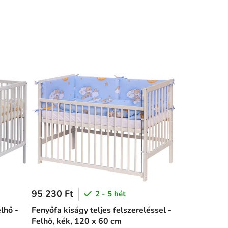
95 230 Ft
2 - 5 hét
elhő -
Fenyőfa kiságy teljes felszereléssel -
Felhő, kék, 120 x 60 cm