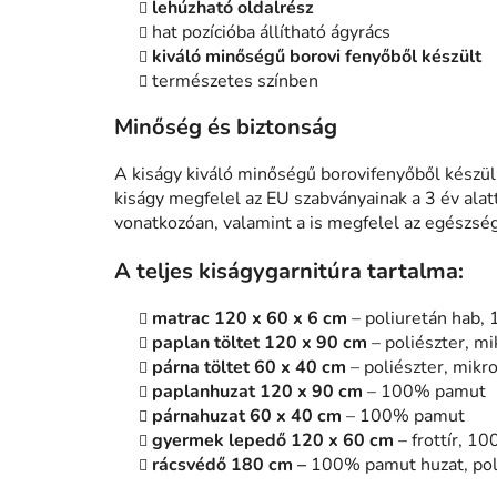
lehúzható oldalrész
hat pozícióba állítható ágyrács
kiváló minőségű borovi fenyőből készült
természetes színben
Minőség és biztonság
A kiságy kiváló minőségű borovifenyőből készül
kiságy megfelel az EU szabványainak a 3 év alat
vonatkozóan, valamint a is megfelel az egészség
A teljes kiságygarnitúra tartalma
:
matrac 120 x 60 x 6 cm
– poliuretán hab,
paplan töltet 120 x 90 cm
– poliészter, mi
párna töltet 60 x 40 cm
– poliészter, mikro
paplanhuzat 120 x 90 cm
– 100% pamut
párnahuzat 60 x 40 cm
– 100% pamut
gyermek lepedő 120 x 60 cm
– frottír, 1
rácsvédő 180 cm –
100% pamut huzat, poli