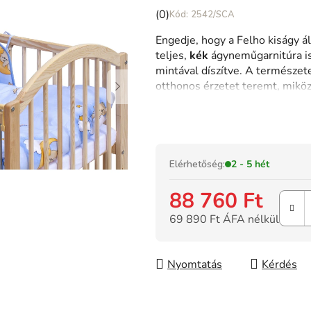
A
(0)
2542/SCA
termék
Engedje, hogy a Felho kiságy 
átlagos
teljes,
kék
ágyneműgarnitúra is 
értékelése
mintával díszítve. A természe
5-
otthonos érzetet teremt, mikö
ből
és a
lehúzható oldalrész
egysze
0,0
kisbabájához.
csillag.
Elérhetőség:
2 - 5 hét
88 760 Ft
69 890 Ft ÁFA nélkül
Egységár:
Nyomtatás
Kérdés