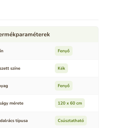
ín
Fenyő
szett színe
Kék
nyag
Fenyő
ságy mérete
120 x 60 cm
dalrács típusa
Csúsztatható