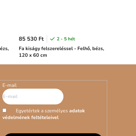
85 530 Ft
2 - 5 hét
bézs,
Fa kiságy felszereléssel - Felhő, bézs,
120 x 60 cm
E-mail
Egyetértek a személyes
adatok
védelmének feltételeivel