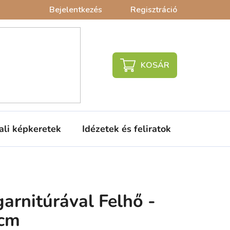
Bejelentkezés
Regisztráció
KOSÁR
ali képkeretek
Idézetek és feliratok
Babaágy
garnitúrával Felhő -
 cm