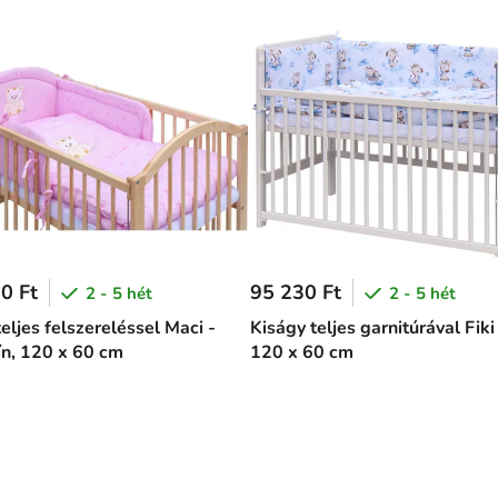
0 Ft
95 230 Ft
2 - 5 hét
2 - 5 hét
eljes felszereléssel Maci -
Kiságy teljes garnitúrával Fiki
ín, 120 x 60 cm
120 x 60 cm