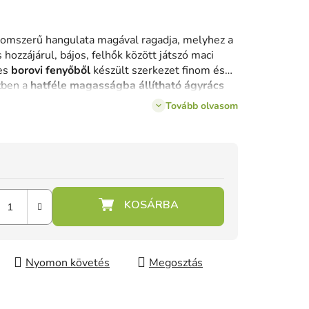
álomszerű hangulata magával ragadja, melyhez a
hozzájárul, bájos, felhők között játszó maci
tes
borovi fenyőből
készült szerkezet finom és
zben a
hatféle magasságba állítható ágyrács
rű beállítást és kényelmes hozzáférést biztosít
Tovább olvasom
Nyomon követés
Megosztás