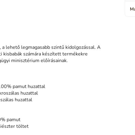
Ma
, a lehető legmagasabb szintű kidolgozással. A
ti kisbabák számára készített termékekre
ügyi minisztérium előírásainak.
 100% pamut huzattal
kroszálas huzattal
szálas huzattal
00% pamut
észter töltet