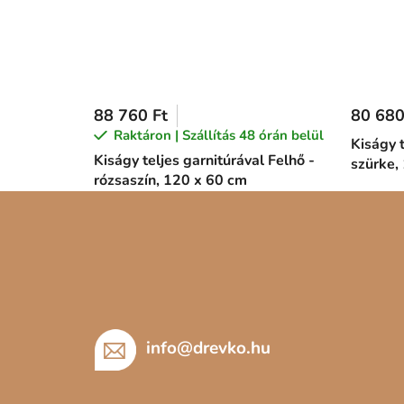
88 760 Ft
80 680
Raktáron | Szállítás 48 órán belül
Kiságy t
Kiságy teljes garnitúrával Felhő -
szürke,
rózsaszín, 120 x 60 cm
L
á
b
l
é
c
info
@
drevko.hu