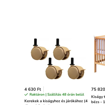
4 630 Ft
75 820
Raktáron | Szállítás 48 órán belül
Kiságy t
Kerekek a kiságyhoz és járókához (4
bézs - 