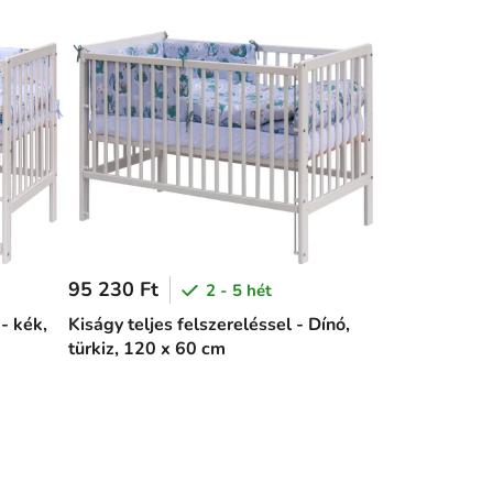
95 230 Ft
2 - 5 hét
 - kék,
Kiságy teljes felszereléssel - Dínó,
türkiz, 120 x 60 cm