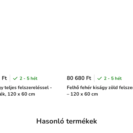
 Ft
80 680 Ft
2 - 5 hét
2 - 5 hét
y teljes felszereléssel -
Felhő fehér kiságy zöld felsze
kék, 120 x 60 cm
– 120 x 60 cm
Hasonló termékek