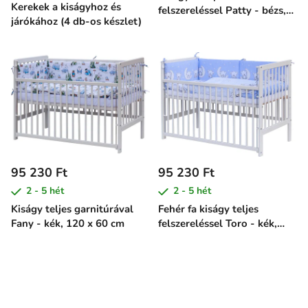
Kerekek a kiságyhoz és
felszereléssel Patty - bézs,
járókához (4 db-os készlet)
120 x 60 cm
95 230 Ft
95 230 Ft
2 - 5 hét
2 - 5 hét
Kiságy teljes garnitúrával
Fehér fa kiságy teljes
Fany - kék, 120 x 60 cm
felszereléssel Toro - kék,
120 x 60 cm