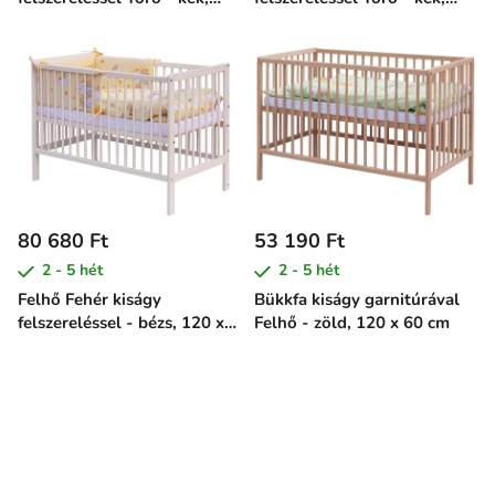
120 x 60 cm
120 x 60 cm
80 680 Ft
53 190 Ft
2 - 5 hét
2 - 5 hét
Felhő Fehér kiságy
Bükkfa kiságy garnitúrával
felszereléssel - bézs, 120 x
Felhő - zöld, 120 x 60 cm
60 cm