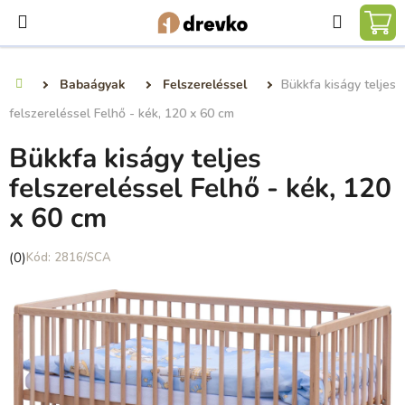
Ugrás
Keresé
a
KO
fő
tartalomhoz
Babaágyak
Felszereléssel
Bükkfa kiságy teljes
Kezdőlap
felszereléssel Felhő - kék, 120 x 60 cm
Bükkfa kiságy teljes
felszereléssel Felhő - kék, 120
x 60 cm
A
(0)
2816/SCA
termék
átlagos
értékelése
5-
ből
0,0
csillag.