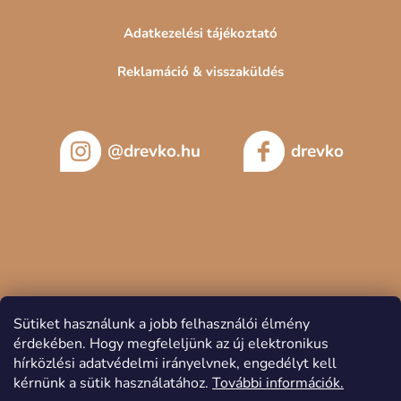
Adatkezelési tájékoztató
Reklamáció & visszaküldés
@drevko.hu
drevko
Sütiket használunk a jobb felhasználói élmény
érdekében.
Hogy megfeleljünk az új elektronikus
hírközlési adatvédelmi irányelvnek, engedélyt kell
kérnünk a sütik használatához.
További információk.
Copyright 2026
DREVKO
. Minden jog fenntartva.