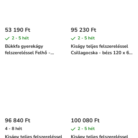
53 190 Ft
95 230 Ft
2 - 5 hét
2 - 5 hét
Bükkfa gyerekágy
Kiságy teljes felszereléssel
felszereléssel Felhő -
Csillagocska - bézs 120 x 60
rózsaszín, 120 x 60 cm
cm
96 840 Ft
100 080 Ft
4 - 8 hét
2 - 5 hét
Kiságy teljes felszereléssel
Kiságy teljes felszereléssel