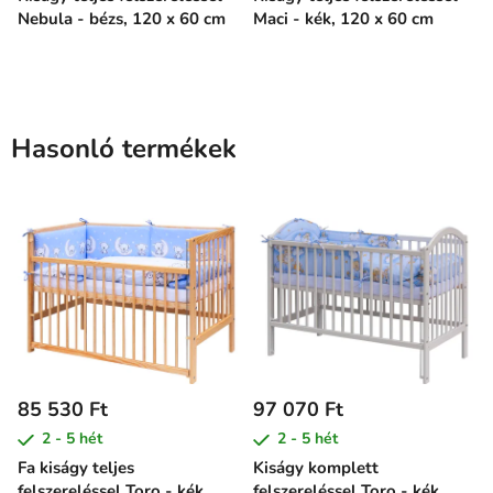
Nebula - bézs, 120 x 60 cm
Maci - kék, 120 x 60 cm
Hasonló termékek
85 530 Ft
97 070 Ft
2 - 5 hét
2 - 5 hét
Fa kiságy teljes
Kiságy komplett
felszereléssel Toro - kék,
felszereléssel Toro - kék,