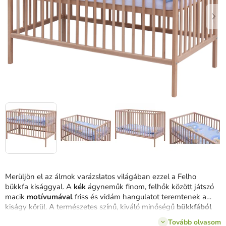
Merüljön el az álmok varázslatos világában ezzel a Felho
bükkfa kisággyal. A
kék
ágyneműk finom, felhők között játszó
macik
motívumával
friss és vidám hangulatot teremtenek a
kiságy körül. A természetes színű, kiváló minőségű
bükkfából
készült kiságy
két magassági fokozattal
állítható rácsozattal és
Tovább olvasom