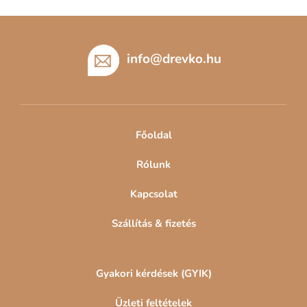
L
á
b
info
@
drevko.hu
l
é
c
Főoldal
Rólunk
Kapcsolat
Szállítás & fizetés
Gyakori kérdések (GYIK)
Üzleti feltételek