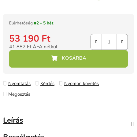
praktikus,
kivehető rácsokkal
rendelkezik, amelyek biztonságot
és kényelmet nyújtanak az alvás során, valamint megkönnyítik
a szülők számára a mindennapi használatot.
Elérhetőség:
2 - 5 hét
53 190 Ft
41 882 Ft ÁFA nélkül
Egységár:
Nyomtatás
Kérdés
Nyomon követés
Megosztás
Leírás