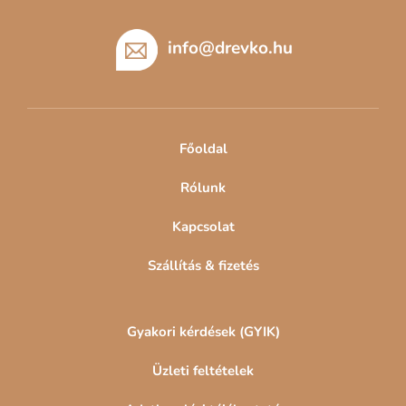
L
á
b
info
@
drevko.hu
l
é
c
Főoldal
Rólunk
Kapcsolat
Szállítás & fizetés
Gyakori kérdések (GYIK)
Üzleti feltételek