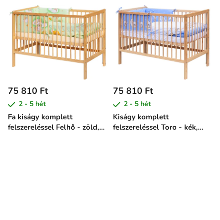
75 810 Ft
75 810 Ft
2 - 5 hét
2 - 5 hét
Fa kiságy komplett
Kiságy komplett
felszereléssel Felhő - zöld,
felszereléssel Toro - kék,
120 x 60 cm
120 x 60 cm