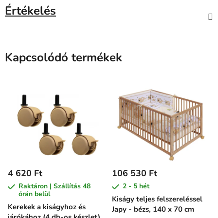
Értékelés
Kapcsolódó termékek
4 620 Ft
106 530 Ft
Raktáron | Szállítás 48
2 - 5 hét
órán belül
Kiságy teljes felszereléssel
Kerekek a kiságyhoz és
Japy - bézs, 140 x 70 cm
járókához (4 db-os készlet)