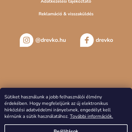
Adatkezelési tájékoztató
Reklamáció & visszaküldés
@drevko.hu
drevko
Sütiket használunk a jobb felhasználói élmény
érdekében.
Hogy megfeleljünk az új elektronikus
hírközlési adatvédelmi irányelvnek, engedélyt kell
kérnünk a sütik használatához.
További információk.
Copyright 2026
DREVKO
. Minden jog fenntartva.
Beállítások