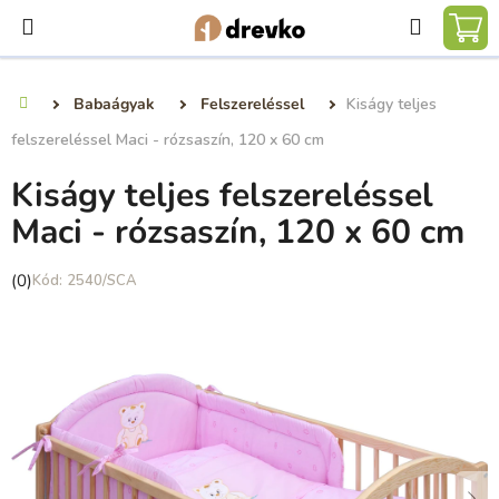
Ugrás
Keresé
a
KO
fő
tartalomhoz
Babaágyak
Felszereléssel
Kiságy teljes
Kezdőlap
felszereléssel Maci - rózsaszín, 120 x 60 cm
Kiságy teljes felszereléssel
Maci - rózsaszín, 120 x 60 cm
A
(0)
2540/SCA
termék
átlagos
értékelése
5-
ből
0,0
csillag.