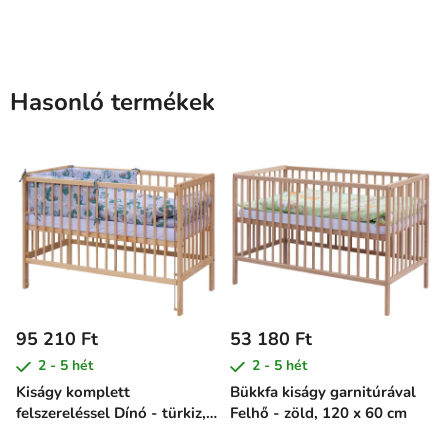
cm
Hasonló termékek
95 210 Ft
53 180 Ft
2 - 5 hét
2 - 5 hét
Kiságy komplett
Bükkfa kiságy garnitúrával
felszereléssel Dínó - türkiz,
Felhő - zöld, 120 x 60 cm
120 x 60 cm