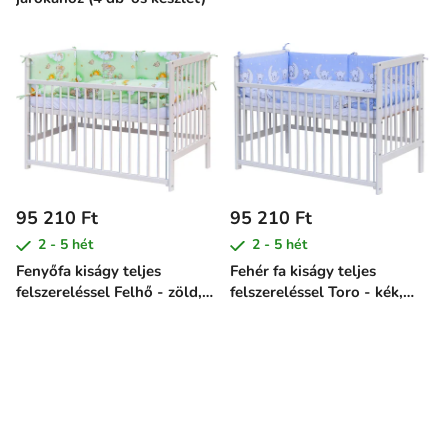
95 210 Ft
95 210 Ft
2 - 5 hét
2 - 5 hét
Fenyőfa kiságy teljes
Fehér fa kiságy teljes
felszereléssel Felhő - zöld,
felszereléssel Toro - kék,
120 x 60 cm
120 x 60 cm