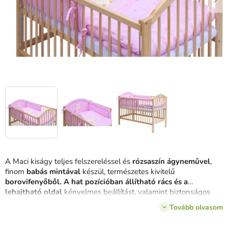
A Maci kiságy teljes felszereléssel és
rózsaszín ágyneművel
,
finom
babás mintával
készül, természetes kivitelű
borovifenyőből.
A hat pozícióban
állítható rács és a
lehajtható oldal
kényelmes beállítást, valamint biztonságos
környezetet biztosít a kisbabának.
Tovább olvasom