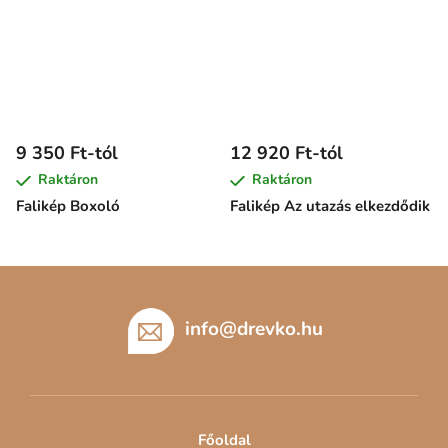
9 350 Ft-tól
12 920 Ft-tól
Raktáron
Raktáron
Falikép Boxoló
Falikép Az utazás elkezdődik
L
á
b
info
@
drevko.hu
l
é
c
Főoldal