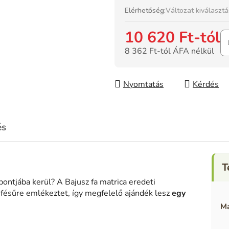
Elérhetőség:
Változat kiválaszt
10 620 Ft
-tól
8 362 Ft
-tól ÁFA nélkül
Egységár:
Nyomtatás
Kérdés
és
ontjába kerül? A Bajusz fa matrica eredeti
 fésűre emlékeztet, így megfelelő ajándék lesz
egy
Ma