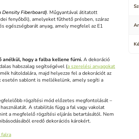
Sz
h Density Fiberboard)
. Műgyantával átitatott
rdei fenyőből), amelyeket fűthető présben, száraz
A
és egészségbarát anyag, amely megfelel az E1
Ké
 anélkül, hogy a falba kellene fúrni.
A dekoráció
alas habszalag segítségével (
a szerelési anyagokat
rmék hátoldalára, majd helyezze fel a dekorációt az
k esetén sablont is mellékelünk, amely segíti a
gfelelőbb rögzítési mód előzetes megfontolását –
asználatát. A stabilitás függ a fal vagy vakolat
mint a megfelelő rögzítési eljárás betartásától. Nem
hibásodásából eredő dekorációs károkért.
 falra