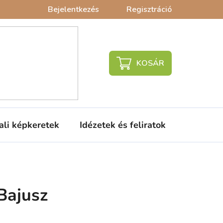
Bejelentkezés
Regisztráció
KOSÁR
ali képkeretek
Idézetek és feliratok
Babaágy
Bajusz