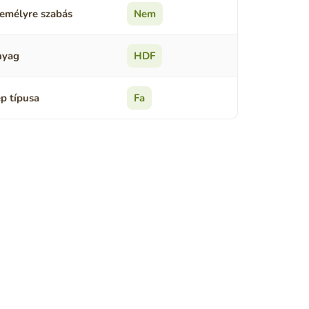
emélyre szabás
Nem
nyag
HDF
p típusa
Fa