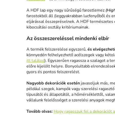
A HDF lap egy nagy sűrűségű farostlemez
(Hig
farostokból áll (leggyakrabban lucfenyőből és e
eljárással összepréselnek. A HDF természetes 
kibocsátási osztály kritériumainak.
Az összeszereléssel mindenki elbír
A termék felszerelése egyszerű,
és elvégezhető
könnyedén felhelyezhető acélszegek vagy kétold
itt találod
). Egyszerűen ragassza a szalagot a te
előre kijelölt helyre. Bonyolultabb elrendezése
gyors és pontos felszerelést.
Nagyobb dekorációk esetén
javasoljuk más, me
például szegek, kampók vagy szerelési ragasztó h
típusától és állapotától, a hőmérséklettől, vala
vállalunk felelősséget a szerelési anyagok meg
Tovább olvas:
Hogy ragasszuk fel a dekorációt a