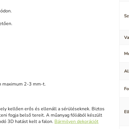
módon.
Sz
etően.
Va
M
Al
sen maximum 2-3 mm-t.
F
ely kellően erős és ellenáll a sérüléseknek. Biztos
El
eni fogja belső tereit. A műanyag fóliából készült
odó 3D hatást kelt a falon.
Bármilyen dekorációt