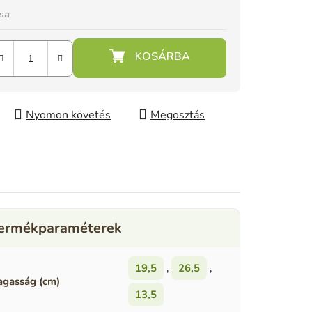
ása
Nyomon követés
Megosztás
19,5
,
26,5
,
gasság (cm)
13,5