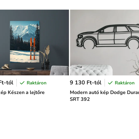
t-tól
9 130 Ft-tól
Raktáron
Raktáron
kép Készen a lejtőre
Modern autó kép Dodge Dura
SRT 392