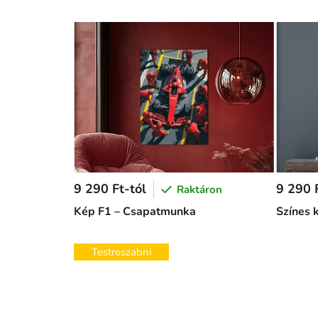
9 290 Ft-tól
9 290 F
Raktáron
Kép F1 – Csapatmunka
Színes 
Testreszabni