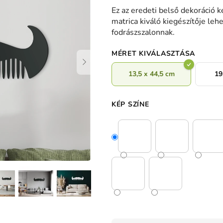
termék
Ez az eredeti belső dekoráció 
átlagos
matrica kiváló kiegészítője leh
értékelése
fodrászszalonnak.
5-
ből
MÉRET KIVÁLASZTÁSA
0,0
csillag.
13,5 x 44,5 cm
19
KÉP SZÍNE