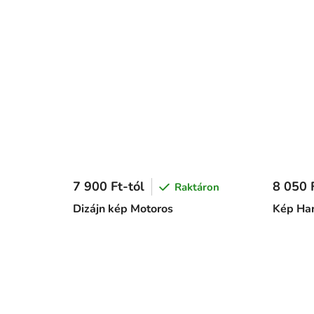
7 900 Ft-tól
8 050 F
Raktáron
Dizájn kép Motoros
Kép Har