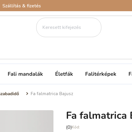
Szállítás & fizetés
Fali mandalák
Életfák
Falitérképek
F
szabadidő
Fa falmatrica Bajusz
Fa falmatrica 
A
(0)