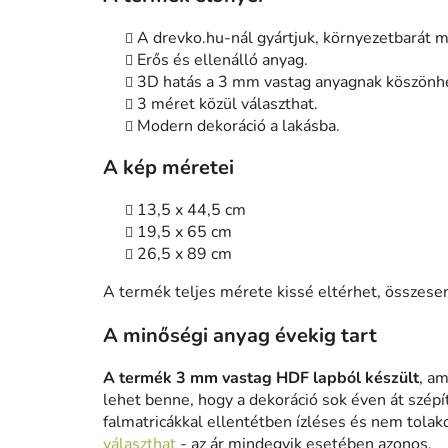
A drevko.hu-nál gyártjuk, környezetbarát 
Erős és ellenálló anyag.
3D hatás a 3 mm vastag anyagnak köszönh
3 méret közül választhat.
Modern dekoráció a lakásba.
A kép méretei
13,5 x 44,5 cm
19,5 x 65 cm
26,5 x 89 cm
A termék teljes mérete kissé eltérhet, össze
A minőségi anyag évekig tart
A termék 3 mm vastag HDF lapból készült
, am
lehet benne, hogy a dekoráció sok éven át szépít
falmatricákkal ellentétben ízléses és nem tolak
választhat
- az ár mindegyik esetében azonos.