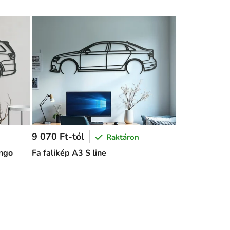
9 070 Ft-tól
Raktáron
ngo
Fa falikép A3 S line