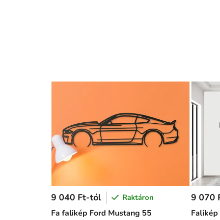
9 040 Ft-tól
9 070 F
Raktáron
Fa falikép Ford Mustang 55
Falikép