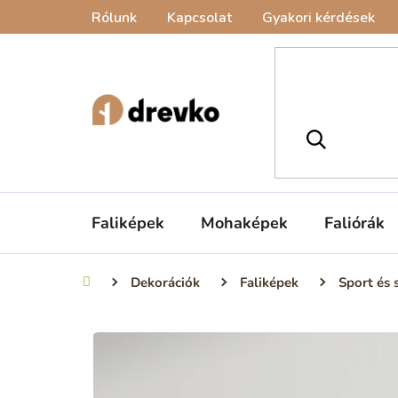
Ugrás
Rólunk
Kapcsolat
Gyakori kérdések
a
fő
tartalomhoz
Faliképek
Mohaképek
Faliórák
Dekorációk
Faliképek
Sport és 
Kezdőlap