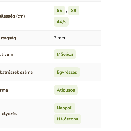
65
,
89
,
élesség (cm)
44,5
stagság
3 mm
otívum
Művészi
katrészek száma
Egyrészes
orma
Atípusos
Nappali
,
helyezés
Hálószoba