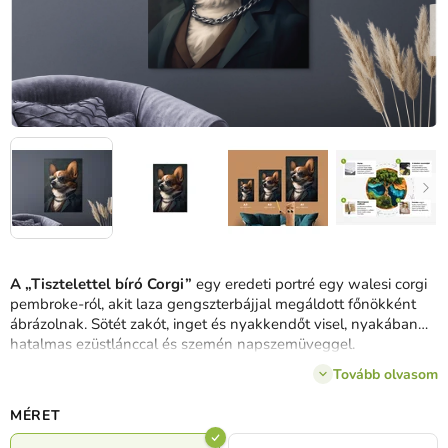
A „Tisztelettel bíró Corgi”
egy eredeti portré egy walesi corgi
pembroke-ról, akit laza gengszterbájjal megáldott főnökként
ábrázolnak.
Sötét zakót, inget és nyakkendőt visel, nyakában
hatalmas ezüstlánccal és szemén napszemüveggel.
Magabiztosnak, stílusosnak és egy kicsit veszélyesnek tűnik.
A
Tovább olvasom
corgi tipikus aranyossága és „kemény tekintete” közötti
humoros kontraszt kivételes alkotással ruházza fel a festményt
MÉRET
– ideális egy humorérzékkel, stílussal és szokatlan művészettel
rendelkező enteriőrbe.