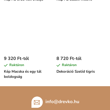
9 320 Ft-tól
8 720 Ft-tól
Raktáron
Raktáron
Kép Macska és egy tál
Dekoráció Szelíd tigris
boldogság
L
á
b
info
@
drevko.hu
l