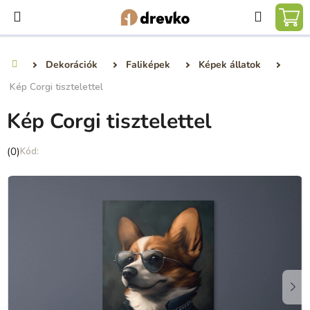
Ugrás
Keresé
a
KO
fő
tartalomhoz
Dekorációk
Faliképek
Képek állatok
Kezdőlap
Kép Corgi tisztelettel
Kép Corgi tisztelettel
A
(0)
termék
átlagos
értékelése
5-
ből
0,0
csillag.