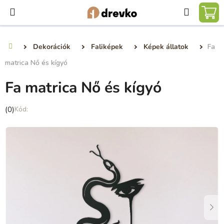
Ugrás
Keresé
a
KO
fő
tartalomhoz
Dekorációk
Faliképek
Képek állatok
Fa
Kezdőlap
matrica Nő és kígyó
Fa matrica Nő és kígyó
A
(0)
termék
átlagos
értékelése
5-
ből
0,0
csillag.