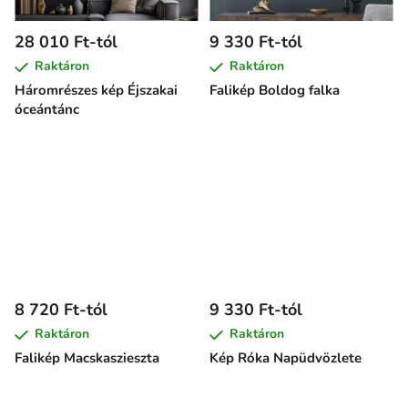
28 010 Ft-tól
9 330 Ft-tól
Raktáron
Raktáron
Háromrészes kép Éjszakai
Falikép Boldog falka
óceántánc
8 720 Ft-tól
9 330 Ft-tól
Raktáron
Raktáron
Falikép Macskaszieszta
Kép Róka Napüdvözlete