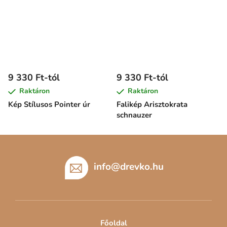
9 330 Ft-tól
9 330 Ft-tól
Raktáron
Raktáron
Kép Stílusos Pointer úr
Falikép Arisztokrata
schnauzer
L
á
b
info
@
drevko.hu
l
é
c
Főoldal