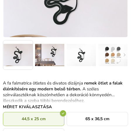
A fa falmatrica ötletes és divatos dizájnja
remek ötlet a falak
élénkítésére egy modern belső térben.
A széles
színválasztéknak köszönhetően a dekoráció könnyedén
illeszkedik a szoba többi berendezéséhez.
MÉRET KIVÁLASZTÁSA
44,5 x 25 cm
65 x 36,5 cm