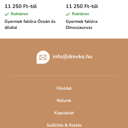
11 250 Ft-tól
11 250 Ft-tól
Raktáron
Raktáron
Gyermek falióra Óceán és
Gyermek falióra
állatai
Dinoszaurusz
L
á
b
info
@
drevko.hu
l
é
c
Főoldal
Rólunk
Kapcsolat
Szállítás & fizetés