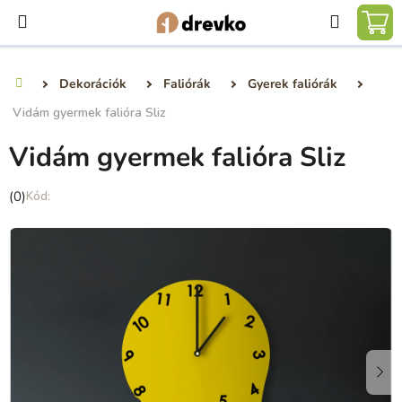
Ugrás
Keresé
a
KO
fő
tartalomhoz
Dekorációk
Faliórák
Gyerek faliórák
Kezdőlap
Vidám gyermek falióra Sliz
Vidám gyermek falióra Sliz
A
(0)
termék
átlagos
értékelése
5-
ből
0,0
csillag.