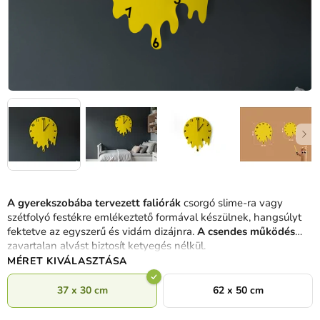
A gyerekszobába tervezett faliórák
csorgó slime-ra vagy
szétfolyó festékre emlékeztető formával készülnek, hangsúlyt
fektetve az egyszerű és vidám dizájnra.
A csendes működés
zavartalan alvást biztosít ketyegés nélkül.
MÉRET KIVÁLASZTÁSA
37 x 30 cm
62 x 50 cm