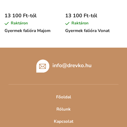
13 100 Ft-tól
13 100 Ft-tól
Raktáron
Raktáron
Gyermek falióra Majom
Gyermek falióra Vonat
L
á
b
info
@
drevko.hu
l
é
c
Főoldal
Rólunk
Kapcsolat