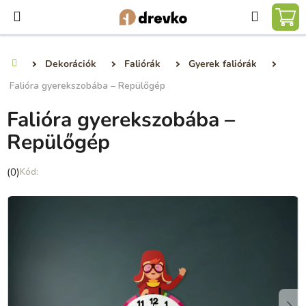
Ugrás
Keresé
a
KO
fő
tartalomhoz
Dekorációk
Faliórák
Gyerek faliórák
Kezdőlap
Falióra gyerekszobába – Repülőgép
Falióra gyerekszobába –
Repülőgép
A
(0)
termék
átlagos
értékelése
5-
ből
0,0
csillag.