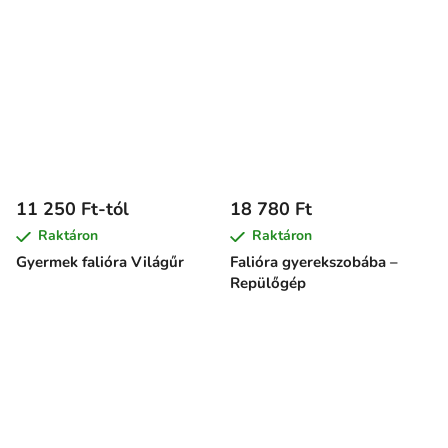
11 250 Ft-tól
18 780 Ft
Raktáron
Raktáron
Gyermek falióra Világűr
Falióra gyerekszobába –
Repülőgép