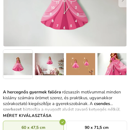
A hercegnős gyermek falióra
rózsaszín motívummal minden
kislány számára örömet szerez, és praktikus, ugyanakkor
szórakoztató kiegészítője a gyerekszobának. A
csendes
szerkezet
biztosítja a nyugodt alvást zavaró ketyegés nélkül.
MÉRET KIVÁLASZTÁSA
60 x 47,5 cm
90 x 71,5 cm