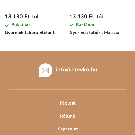
13 130 Ft-tól
13 130 Ft-tól
Raktáron
Raktáron
Gyermek falióra Elefánt
Gyermek falióra Macska
L
á
b
info
@
drevko.hu
l
é
c
Főoldal
Rólunk
Kapcsolat