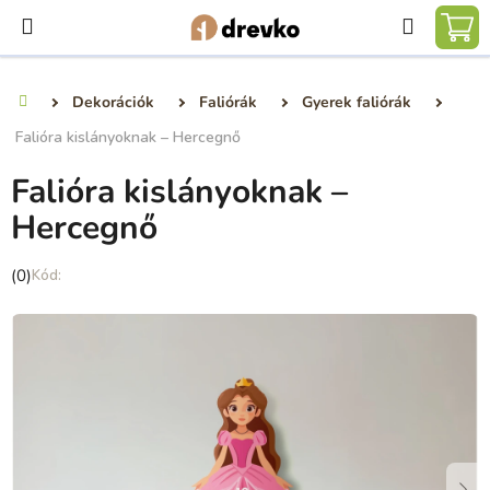
Ugrás
Keresé
a
KO
fő
tartalomhoz
Dekorációk
Faliórák
Gyerek faliórák
Kezdőlap
Falióra kislányoknak – Hercegnő
Falióra kislányoknak –
Hercegnő
A
(0)
termék
átlagos
értékelése
5-
ből
0,0
csillag.