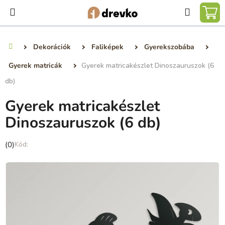
Ugrás
Keresé
a
KO
fő
tartalomhoz
Dekorációk
Faliképek
Gyerekszobába
Kezdőlap
Gyerek matricák
Gyerek matricakészlet Dinoszauruszok (6
db)
Gyerek matricakészlet
Dinoszauruszok (6 db)
A
(0)
termék
átlagos
értékelése
5-
ből
0,0
csillag.