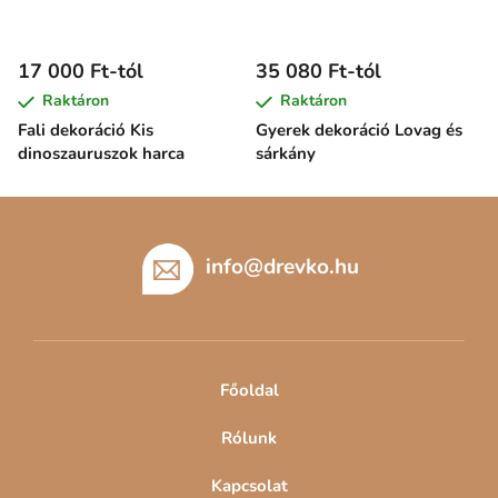
17 000 Ft-tól
35 080 Ft-tól
Raktáron
Raktáron
Fali dekoráció Kis
Gyerek dekoráció Lovag és
dinoszauruszok harca
sárkány
L
á
b
info
@
drevko.hu
l
é
c
Főoldal
Rólunk
Kapcsolat