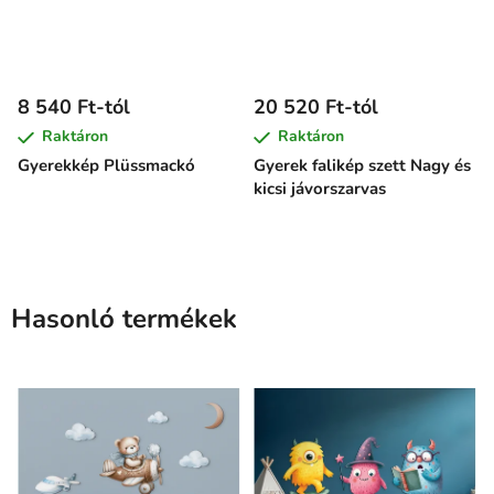
8 540 Ft-tól
20 520 Ft-tól
Raktáron
Raktáron
Gyerekkép Plüssmackó
Gyerek falikép szett Nagy és
kicsi jávorszarvas
Hasonló termékek