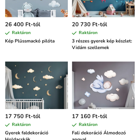
26 400 Ft-tól
20 730 Ft-tól
Raktáron
Raktáron
Kép Plüssmackó pilóta
3 részes gyerek kép készlet:
Vidám szellemek
17 750 Ft-tól
17 160 Ft-tól
Raktáron
Raktáron
Gyerek faldekoráció
Fali dekoráció Álmodozó
Holdacskák
angyal