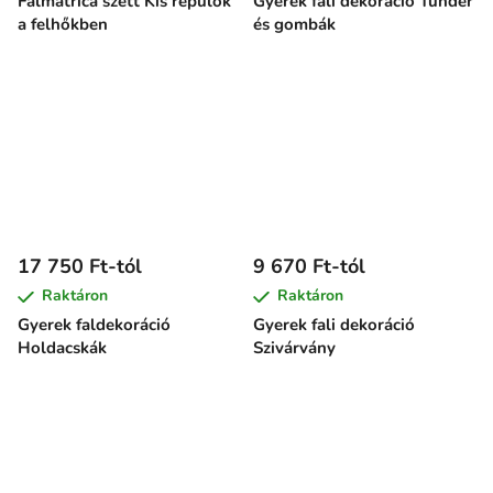
Falmatrica szett Kis repülők
Gyerek fali dekoráció Tündér
a felhőkben
és gombák
17 750 Ft-tól
9 670 Ft-tól
Raktáron
Raktáron
Gyerek faldekoráció
Gyerek fali dekoráció
Holdacskák
Szivárvány