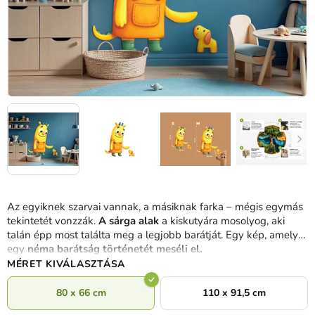
Az egyiknek szarvai vannak, a másiknak farka – mégis egymás
tekintetét vonzzák.
A sárga alak
a kiskutyára mosolyog, aki
talán épp most találta meg a legjobb barátját.
Egy kép, amely
egy
néma barátság történetét meséli el.
MÉRET KIVÁLASZTÁSA
80 x 66 cm
110 x 91,5 cm