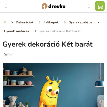
Ugrás
Keresé
a
KO
fő
tartalomhoz
Dekorációk
Faliképek
Gyerekszobába
Kezdőlap
Gyerek matricák
Gyerek dekoráció Két barát
Gyerek dekoráció Két barát
A
(0)
termék
átlagos
értékelése
5-
ből
0,0
csillag.