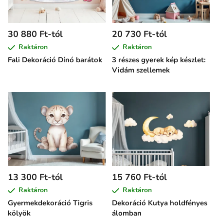
30 880 Ft-tól
20 730 Ft-tól
Raktáron
Raktáron
Fali Dekoráció Dínó barátok
3 részes gyerek kép készlet:
Vidám szellemek
13 300 Ft-tól
15 760 Ft-tól
Raktáron
Raktáron
Gyermekdekoráció Tigris
Dekoráció Kutya holdfényes
kölyök
álomban