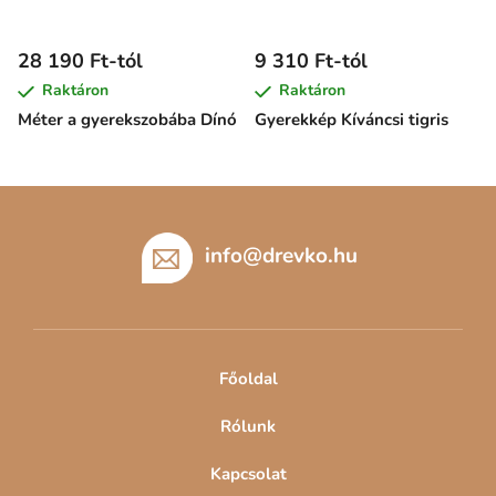
28 190 Ft-tól
9 310 Ft-tól
Raktáron
Raktáron
Méter a gyerekszobába Dínó
Gyerekkép Kíváncsi tigris
L
á
b
info
@
drevko.hu
l
é
c
Főoldal
Rólunk
Kapcsolat