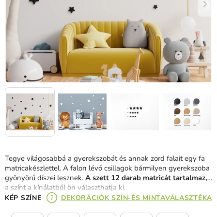
Tegye világosabbá a gyerekszobát és annak zord falait egy fa
matricakészlettel. A falon lévő csillagok bármilyen gyerekszoba
gyönyörű díszei lesznek.
A szett 12 darab matricát tartalmaz,
a színt a kínálatból ön választhatja ki.
KÉP SZÍNE
DEKORÁCIÓK SZÍN-ÉS MINTAVÁLASZTÉKA