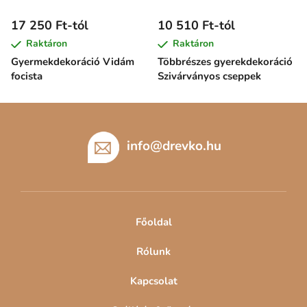
17 250 Ft-tól
10 510 Ft-tól
Raktáron
Raktáron
Gyermekdekoráció Vidám
Többrészes gyerekdekoráció
focista
Szivárványos cseppek
L
á
b
info
@
drevko.hu
l
é
c
Főoldal
Rólunk
Kapcsolat