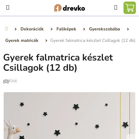
Ugrás
Keresé
a
KO
fő
tartalomhoz
Dekorációk
Faliképek
Gyerekszobába
Kezdőlap
Gyerek matricák
Gyerek falmatrica készlet Csillagok (12 db)
Gyerek falmatrica készlet
Csillagok (12 db)
A
(0)
termék
átlagos
értékelése
5-
ből
0,0
csillag.