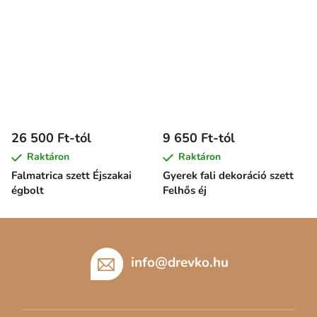
26 500 Ft-tól
9 650 Ft-tól
Raktáron
Raktáron
Falmatrica szett Éjszakai
Gyerek fali dekoráció szett
égbolt
Felhős éj
L
á
b
info
@
drevko.hu
l
é