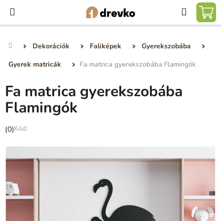
Ugrás
Keresé
a
KO
fő
tartalomhoz
Dekorációk
Faliképek
Gyerekszobába
Kezdőlap
Gyerek matricák
Fa matrica gyerekszobába Flamingók
Fa matrica gyerekszobába
Flamingók
A
(0)
termék
átlagos
értékelése
5-
ből
0,0
csillag.