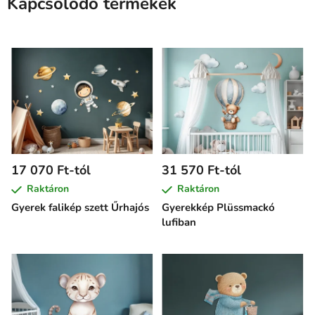
Kapcsolódó termékek
17 070 Ft-tól
31 570 Ft-tól
Raktáron
Raktáron
Gyerek falikép szett Űrhajós
Gyerekkép Plüssmackó
lufiban