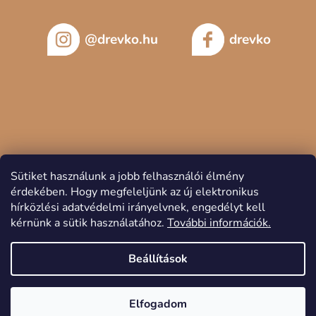
@drevko.hu
drevko
Sütiket használunk a jobb felhasználói élmény
érdekében.
Hogy megfeleljünk az új elektronikus
hírközlési adatvédelmi irányelvnek, engedélyt kell
kérnünk a sütik használatához.
További információk.
Copyright 2026
DREVKO
. Minden jog fenntartva.
Beállítások
Elfogadom
Shoptet készítette