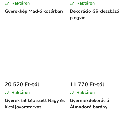
Raktáron
Raktáron
Gyerekkép Mackó kosárban
Dekoráció Gördeszkázó
pingvin
20 520 Ft-tól
11 770 Ft-tól
Raktáron
Raktáron
Gyerek falikép szett Nagy és
Gyermekdekoráció
kicsi jávorszarvas
Álmodozó bárány