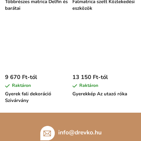
Többrészes matrica Delfin és
Falmatrica szett Közlekedési
barátai
eszközök
9 670 Ft-tól
13 150 Ft-tól
Raktáron
Raktáron
Gyerek fali dekoráció
Gyerekkép Az utazó róka
Szivárvány
L
á
b
info
@
drevko.hu