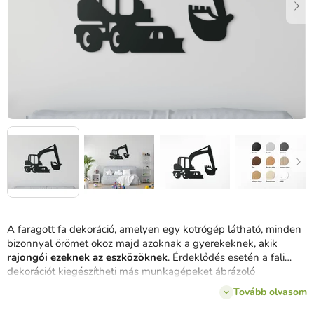
A faragott fa dekoráció, amelyen egy kotrógép látható, minden
bizonnyal örömet okoz majd azoknak a gyerekeknek, akik
rajongói ezeknek az eszközöknek
. Érdeklődés esetén a fali
dekorációt kiegészítheti más munkagépeket ábrázoló
falmatricákkal is.
Tovább olvasom