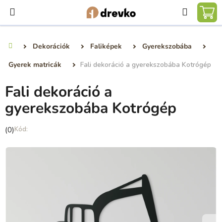
Ugrás
Keresé
a
KO
fő
tartalomhoz
Dekorációk
Faliképek
Gyerekszobába
Kezdőlap
Gyerek matricák
Fali dekoráció a gyerekszobába Kotrógép
Fali dekoráció a
gyerekszobába Kotrógép
A
(0)
termék
átlagos
értékelése
5-
ből
0,0
csillag.