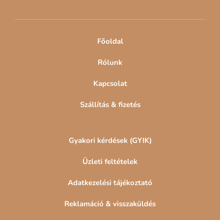
l
é
c
Főoldal
Rólunk
Kapcsolat
Szállítás & fizetés
Gyakori kérdések (GYIK)
Üzleti feltételek
Adatkezelési tájékoztató
Reklamáció & visszaküldés