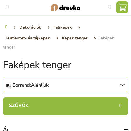
Ugrás
Keresé
a
KO
fő
tartalomhoz
Dekorációk
Faliképek
Kezdőlap
Természet- és tájképek
Képek tenger
Faképek
tenger
Faképek tenger
T
Sorrend:
Ajánljuk
e
r
m
é
k
e
Ár