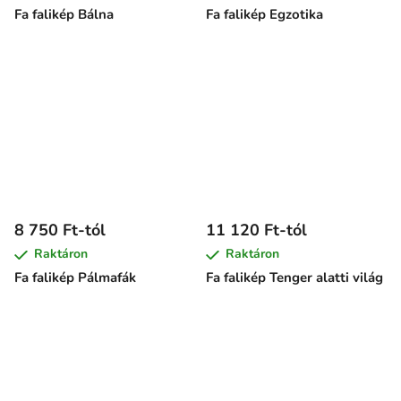
Fa falikép Bálna
Fa falikép Egzotika
8 750 Ft-tól
11 120 Ft-tól
Raktáron
Raktáron
Fa falikép Pálmafák
Fa falikép Tenger alatti világ