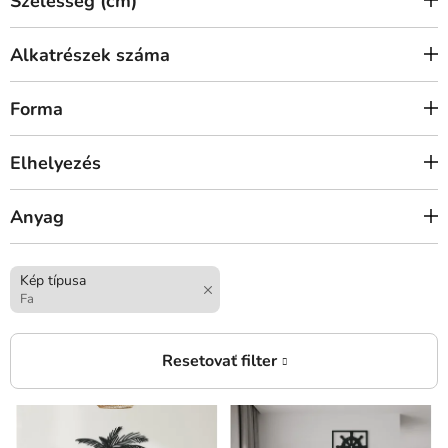
Szélesség (cm)
Alkatrészek száma
Forma
Elhelyezés
Anyag
Kép típusa
Fa
T
e