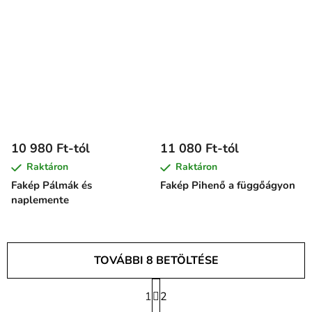
10 980 Ft-tól
11 080 Ft-tól
Raktáron
Raktáron
Fakép Pálmák és
Fakép Pihenő a függőágyon
naplemente
TOVÁBBI 8 BETÖLTÉSE
L
1
a
2
L
p