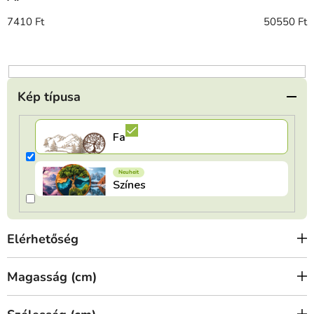
k
r
7410
Ft
50550
Ft
e
n
d
e
Kép típusa
z
é
s
e
Elérhetőség
Magasság (cm)