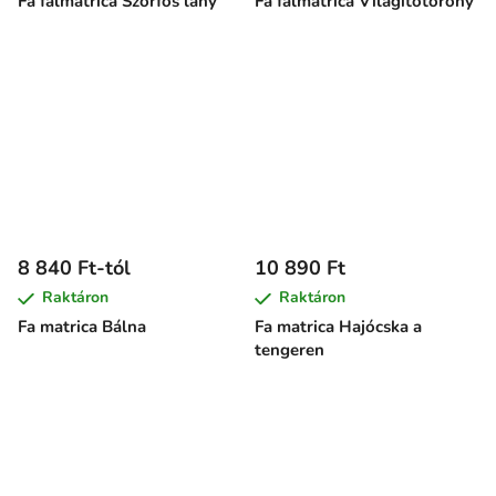
Fa falmatrica Szörfös lány
Fa falmatrica Világítótorony
8 840 Ft-tól
10 890 Ft
Raktáron
Raktáron
Fa matrica Bálna
Fa matrica Hajócska a
tengeren