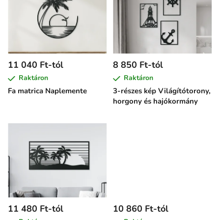
r
m
é
k
e
11 040 Ft-tól
8 850 Ft-tól
k
Raktáron
Raktáron
l
Fa matrica Naplemente
3-részes kép Világítótorony,
i
horgony és hajókormány
s
t
á
j
a
11 480 Ft-tól
10 860 Ft-tól