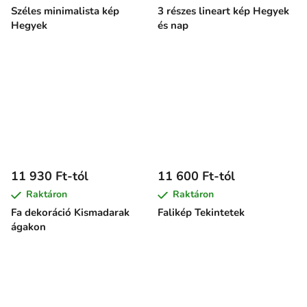
Széles minimalista kép
3 részes lineart kép Hegyek
Hegyek
és nap
11 930 Ft-tól
11 600 Ft-tól
Raktáron
Raktáron
Fa dekoráció Kismadarak
Falikép Tekintetek
ágakon