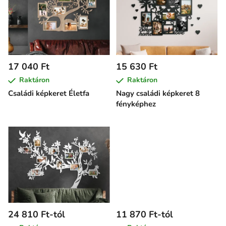
r
m
é
k
e
17 040 Ft
15 630 Ft
k
Raktáron
Raktáron
l
Családi képkeret Életfa
Nagy családi képkeret 8
i
fényképhez
s
t
á
j
a
24 810 Ft-tól
11 870 Ft-tól