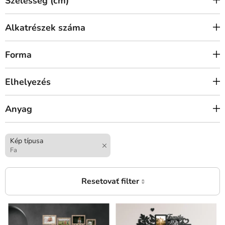
Szélesség (cm)
Alkatrészek száma
Forma
Elhelyezés
Anyag
Kép típusa
Fa
T
e