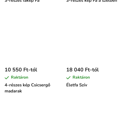
3-részes fakép Fa
3-részes kép Fa a szélben
10 550 Ft-tól
18 040 Ft-tól
Raktáron
Raktáron
4-részes kép Csicsergő
Életfa Szív
madarak