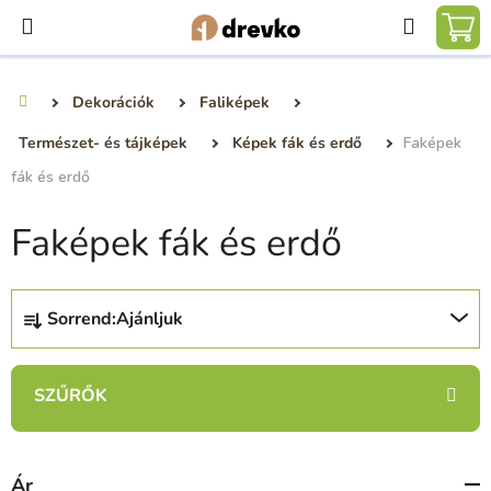
Ugrás
Keresé
a
KO
fő
tartalomhoz
Dekorációk
Faliképek
Kezdőlap
Természet- és tájképek
Képek fák és erdő
Faképek
fák és erdő
Faképek fák és erdő
T
Sorrend:
Ajánljuk
e
r
m
é
k
e
Ár