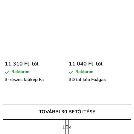
11 310 Ft-tól
11 040 Ft-tól
Raktáron
Raktáron
3-részes falikép Fa
3D falikép Faágak
TOVÁBBI 30 BETÖLTÉSE
L
1
a
4
L
p