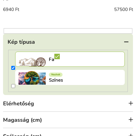
k
r
6940
Ft
57500
Ft
e
n
d
e
Kép típusa
z
é
s
e
Elérhetőség
Magasság (cm)