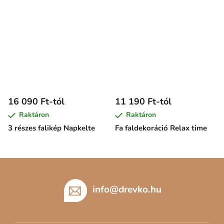
16 090 Ft-tól
11 190 Ft-tól
Raktáron
Raktáron
3 részes falikép Napkelte
Fa faldekoráció Relax time
L
á
b
info
@
drevko.hu
l
é