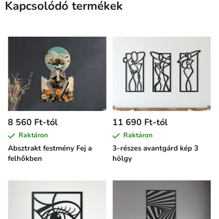
Kapcsolódó termékek
8 560 Ft-tól
11 690 Ft-tól
Raktáron
Raktáron
Absztrakt festmény Fej a
3-részes avantgárd kép 3
felhőkben
hölgy