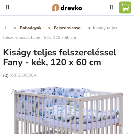
Ugrás
Keresé
a
KO
fő
tartalomhoz
Babaágyak
Felszereléssel
Kiságy teljes
Kezdőlap
felszereléssel Fany - kék, 120 x 60 cm
Kiságy teljes felszereléssel
Fany - kék, 120 x 60 cm
A
(0)
2636/SCA
termék
átlagos
értékelése
5-
ből
0,0
csillag.