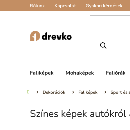
Ugrás
Rólunk
Kapcsolat
Gyakori kérdések
a
fő
tartalomhoz
Faliképek
Mohaképek
Faliórák
Dekorációk
Faliképek
Sport és 
Kezdőlap
Színes képek autókról
O