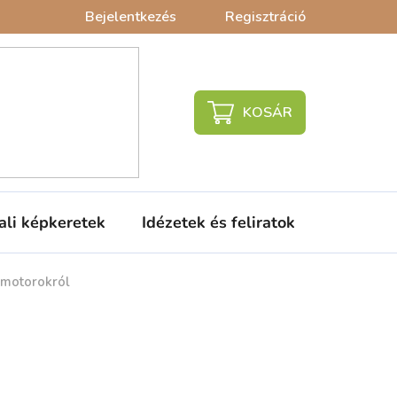
Bejelentkezés
Regisztráció
KOSÁR
ali képkeretek
Idézetek és feliratok
Babaágy
 motorokról