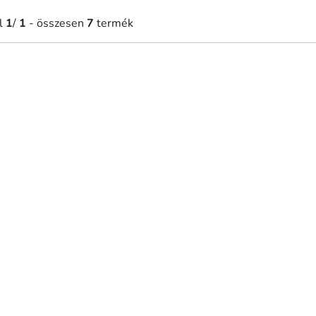
l
1
/
1
- összesen
7
termék
830 Ft-tól
9 290 Ft-tól
Raktáron
Raktáro
kép Az utazás elkezdődik
Falikép Kisbusszal a hegye