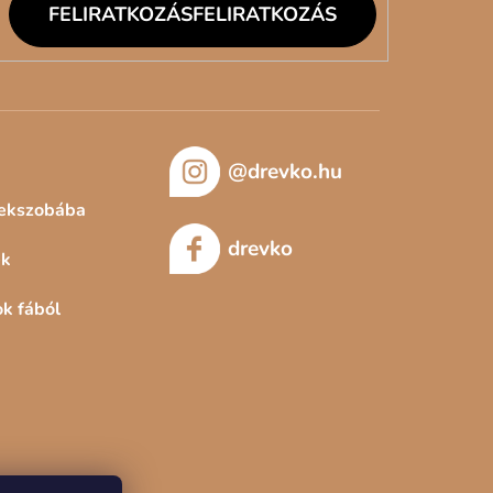
FELIRATKOZÁS
@drevko.hu
rekszobába
drevko
ek
ok fából