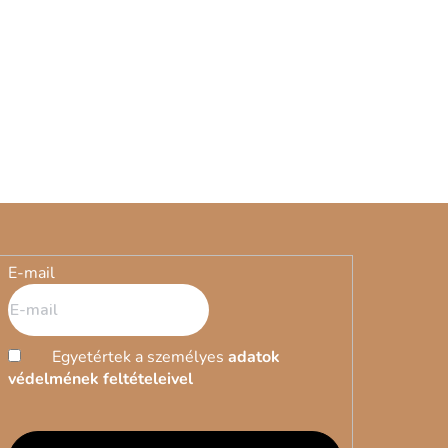
E-mail
Egyetértek a személyes
adatok
védelmének feltételeivel