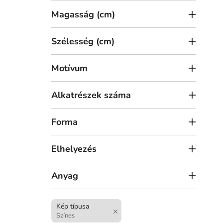
a
Magasság (cm)
Szélesség (cm)
Motívum
9 29
Alkatrészek száma
Kép
Forma
Elhelyezés
Anyag
Kép típusa
Színes