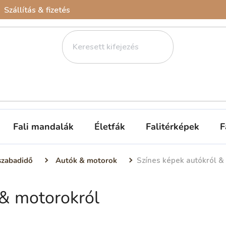
Szállítás & fizetés
Fali mandalák
Életfák
Falitérképek
F
szabadidő
Autók & motorok
Színes képek autókról &
 & motorokról