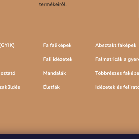
termékeiről.
l
e
m
e
i
(GYIK)
Fa faliképek
Absztakt faképek
Fali idézetek
Falmatricák a gye
koztató
Mandalák
Többrészes fakép
szaküldés
Életfák
Idézetek és felirat