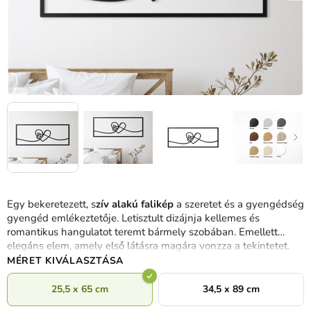
Egy bekeretezett, s
zív alakú falikép
a szeretet és a gyengédség
gyengéd emlékeztetője.
Letisztult dizájnja kellemes és
romantikus hangulatot teremt bármely szobában.
Emellett
elegáns elem, amely első látásra magára vonzza a tekintetet.
MÉRET KIVÁLASZTÁSA
25,5 x 65 cm
34,5 x 89 cm