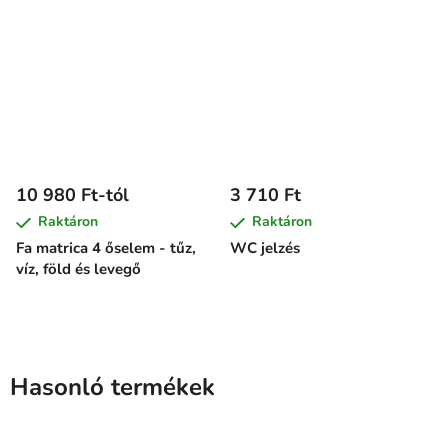
10 980 Ft-tól
3 710 Ft
Raktáron
Raktáron
Fa matrica 4 őselem - tűz,
WC jelzés
víz, föld és levegő
Hasonló termékek