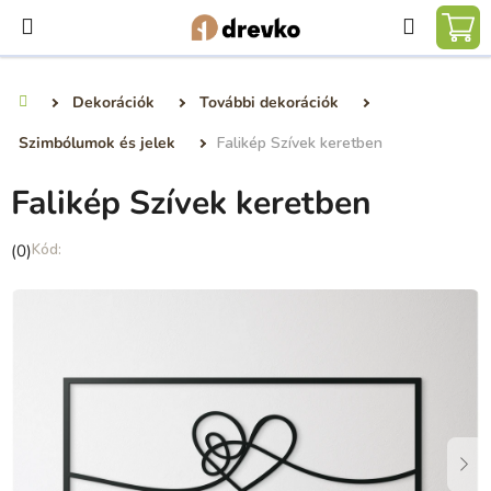
Ugrás
Keresé
a
KO
fő
tartalomhoz
Dekorációk
További dekorációk
Kezdőlap
Szimbólumok és jelek
Falikép Szívek keretben
Falikép Szívek keretben
A
(0)
termék
átlagos
értékelése
5-
ből
0,0
csillag.