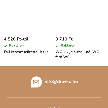
4 520 Ft-tól
3 710 Ft
Raktáron
Raktáron
Fali kereszt felirattal Jézus
WC-k kijelölése - női WC ,
férfi WC
L
á
b
info
@
drevko.hu
l
é
c